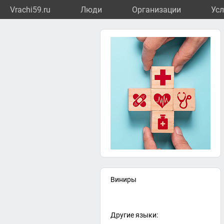
Vrachi59.ru
Люди
Организации
Усл
Виниры
Другие языки: