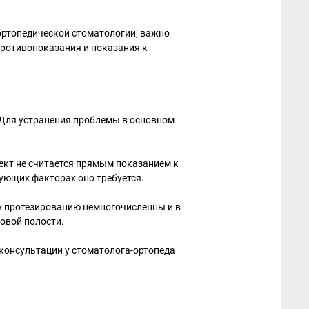
ортопедической стоматологии, важно
 противопоказания и показания к
 Для устранения проблемы в основном
фект не считается прямым показанием к
ующих факторах оно требуется.
у протезированию немногочисленны и в
овой полости.
 консультации у стоматолога-ортопеда