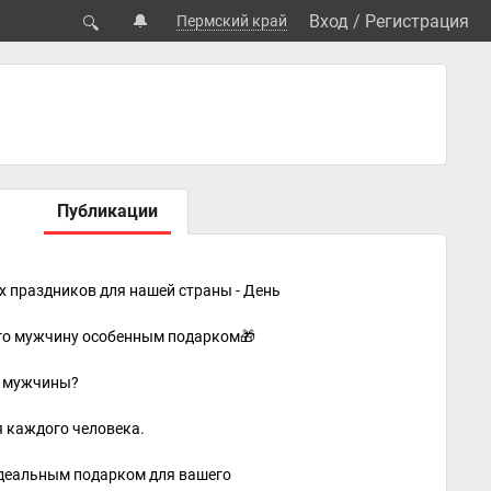
🔔
Вход
/
Регистрация
Пермский край
🔍
Публикации
 праздников для нашей страны - День
его мужчину особенным подарком🎁
о мужчины?
я каждого человека.
идеальным подарком для вашего