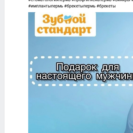
#имплантыпермь #брекетыпермь #брекеты