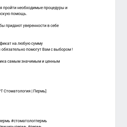
мя пройти необходимые процедуры и
нскую помощь.
убы придают уверенности в себе
ификат на любую сумму
обязательно помогут Вам с выбором !
тника самым значимым и ценным
Т Стоматология | Пермь]
пермь #стоматологпермь
#винирыпермь #пермь