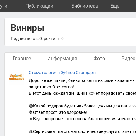
уги
Публикации
Библиотека
Eще
Виниры
Подписчиков: 0, рейтинг: 0
Главное
Информация
Фото
Видео
Стоматология «Зубной Стандарт»
Дорогие женщины, близится один из самых значимых
защитника Отечества!
В этот день каждая женщина хочет порадовать сво
🟢Какой подарок будет наиболее ценным для вашег
🔷Ответ прост: это здоровье!
🔹Ведь здоровье - это основа благополучия и счасть
🔺Сертификат на стоматологические услуги станет 