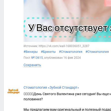
Источник: https://vk.com/wall-168036051_3287
#Виниры
#Брекеты
#Стоматология
#Стоматология
Пост
№13615
, опубликован
16 фев 2024
Сохранить
Стоматология «Зубной Стандарт»
👩🏻‍❤️‍👨🏼День Святого Валентина уже сегодня! Вы ещ
половинке?
Мы предлагаем вам оригинальный и полезный подар