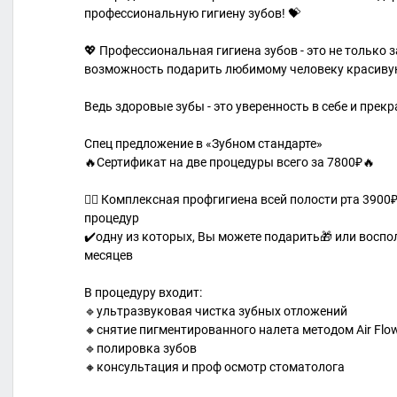
профессиональную гигиену зубов! 💝
💖 Профессиональная гигиена зубов - это не только з
возможность подарить любимому человеку красиву
Ведь здоровые зубы - это уверенность в себе и прек
Спец предложение в «Зубном стандарте»
🔥Сертификат на две процедуры всего за 7800₽🔥
👉🏻 Комплексная профгигиена всей полости рта 3900₽
процедур
✔️одну из которых, Вы можете подарить🎁 или воспо
месяцев
В процедуру входит:
🔹ультразвуковая чистка зубных отложений
🔸снятие пигментированного нале‌та методом Air Flo
🔹полировка зубов
🔸консультация и проф осмотр стоматолога