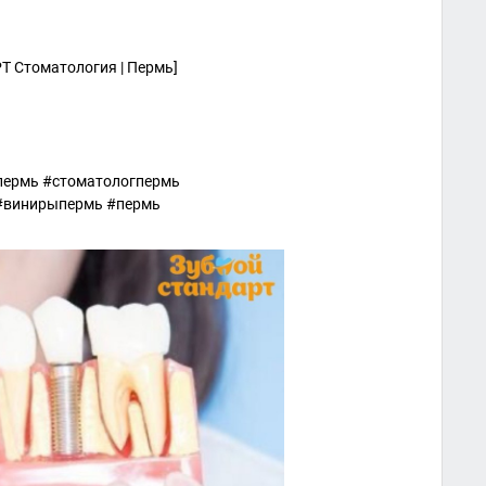
Т Стоматология | Пермь]
пермь #стоматологпермь
#винирыпермь #пермь