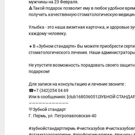
мужчины на 23 Февраля.
🔺Такой подарок позволит ему в любое удобное вре
получить качественную стоматологическую медици
Улыбка - это наша визитная карточка, и здоровые з
каждому человеку.
🔸В «Зубном стандарте» Вы можете приобрести серт
стоматологического лечения. Наши администраторы 
Не упустите возможность порадовать своего защи
подарком!
Для записи на консультацию и лечение звоните :
☎+7 (342)254 04 69
Или в сообщениях: [club168036051|ЗУБНОЙ СТАНДАР
————————————
💛Зубной стандарт
Г. Пермь, ул. Петропавловская-40
#зубнойстандартпермь #чистказубов #чистказубов
#стоматологияпермь #профгигиенапермь #виниры 