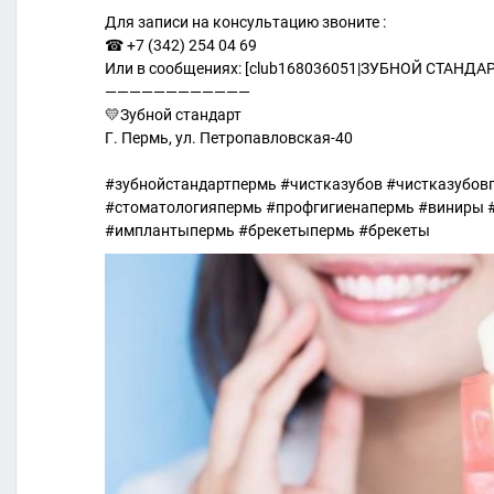
Для записи на консультацию звоните :
☎ +7 (342) 254 04 69
Или в сообщениях: [club168036051|ЗУБНОЙ СТАНДАР
————————————
💛Зубной стандарт
Г. Пермь, ул. Петропавловская-40
#зубнойстандартпермь #чистказубов #чистказубов
#стоматологияпермь #профгигиенапермь #виниры 
#имплантыпермь #брекетыпермь #брекеты