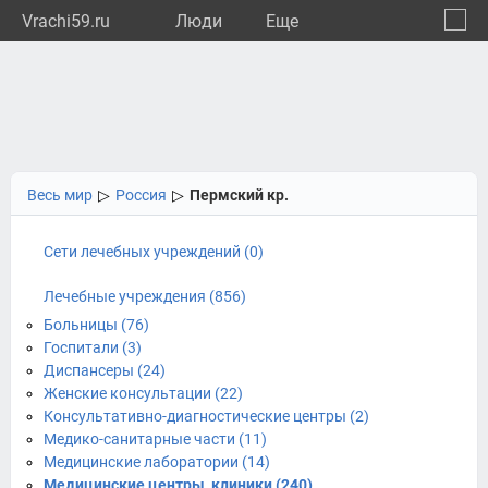
Vrachi59.ru
Люди
Eще
🔔
Пермс
🔍
Весь мир
▷
Россия
▷
Пермский кр.
Сети лечебных учреждений (0)
Лечебные учреждения (856)
Больницы (76)
Госпитали (3)
Диспансеры (24)
Женские консультации (22)
Консультативно-диагностические центры (2)
Медико-санитарные части (11)
Медицинские лаборатории (14)
Медицинские центры, клиники (240)