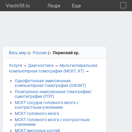
Vrachi59.ru
Люди
Eще
🔔
Пермс
🔍
Весь мир
▷
Россия
▷
Пермский кр.
→
→
Услуги
Диагностика
Мультиспиральная
→
компьютерная томография (МСКТ, КТ)
Однофотонная эмиссионная
компьютерная томография (ОФЭКТ)
Позитронно-эмиссионная томография/
сцинтиграфия (ПЭТ)
МСКТ сосудов головного мозга с
контрастным усилением
МСКТ головного мозга
МСКТ головного мозга с контрастным
усилением
МСКТ височных костей