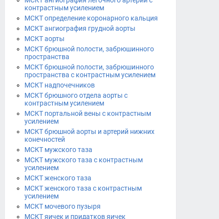
МСКТ ангиография легочного артерий с
контрастным усилением
МСКТ определение коронарного кальция
МСКТ ангиография грудной аорты
МСКТ аорты
МСКТ брюшной полости, забрюшинного
пространства
МСКТ брюшной полости, забрюшинного
пространства с контрастным усилением
МСКТ надпочечников
МСКТ брюшного отдела аорты с
контрастным усилением
МСКТ портальной вены с контрастным
усилением
МСКТ брюшной аорты и артерий нижних
конечностей
МСКТ мужского таза
МСКТ мужского таза с контрастным
усилением
МСКТ женского таза
МСКТ женского таза с контрастным
усилением
МСКТ мочевого пузыря
МСКТ яичек и придатков яичек