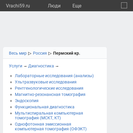
Vrachi59.ru
Люди
Eще
🔔
Пермс
🔍
Весь мир
▷
Россия
▷
Пермский кр.
→
→
Услуги
Диагностика
Лабораторные исследования (анализы)
Ультразвуковые исследования
Рентгенологические исследования
Магнитно-резонансная томография
Эндоскопия
Функциональная диагностика
Мультиспиральная компьютерная
томография (МСКТ, КТ)
Однофотонная эмиссионная
компьютерная томография (ОФЭКТ)