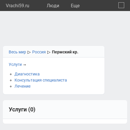
Vrachi59.ru
Люди
Eще
🔔
Пермс
🔍
Весь мир
▷
Россия
▷
Пермский кр.
→
Услуги
Диагностика
Консультация специалиста
Лечение
Услуги (0)