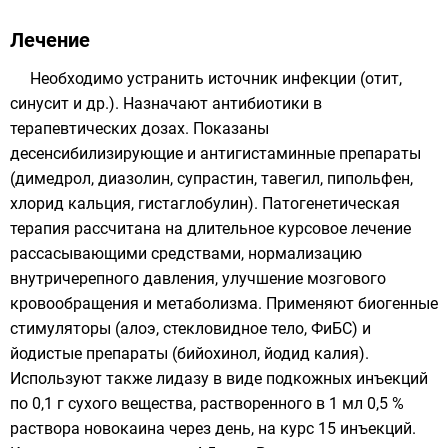
Лечение
Необходимо устранить источник инфекции (отит,
синусит и др.). Назначают антибиотики в
терапевтических дозах. Показаны
десенсибилизирующие и антигистаминные препараты
(
димедрол
,
диазолин
,
супрастин
,
тавегил
,
пипольфен
,
хлорид кальция, гистаглобулин). Патогенетическая
терапия рассчитана на длительное курсовое лечение
рассасывающими средствами, нормализацию
внутричерепного давления, улучшение мозгового
кровообращения и метаболизма. Применяют биогенные
стимуляторы (алоэ, стекловидное тело, ФиБС) и
йодистые препараты (бийохинол, йодид калия).
Используют также лидазу в виде подкожных инъекций
по 0,1 г сухого вещества, растворенного в 1 мл 0,5 %
раствора новокаина через день, на курс 15 инъекций.