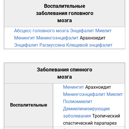
Воспалительные
заболевания головного
мозга
Абсцесс головного мозга
Энцефалит
Миелит
Менингит
Менингоэнцефалит
Арахноидит
Энцефалит Расмуссена
Клещевой энцефалит
Заболевания спинного
мозга
Менингит
Арахноидит
Менингоэнцефалит
Миелит
Полиомиелит
Воспалительные
Демиелинизирующие
заболевания
Тропический
спастический парапарез