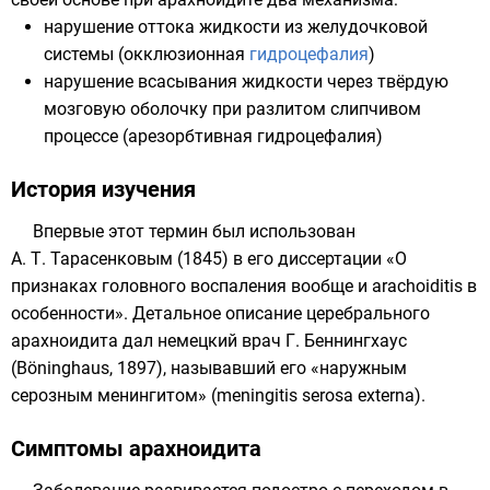
нарушение оттока жидкости из желудочковой
системы (окклюзионная
гидроцефалия
)
нарушение всасывания жидкости через твёрдую
мозговую оболочку при разлитом слипчивом
процессе (арезорбтивная гидроцефалия)
История изучения
Впервые этот термин был использован
А. Т. Тарасенковым
(1845) в его диссертации «О
признаках головного воспаления вообще и arachoiditis в
особенности». Детальное описание церебрального
арахноидита дал немецкий врач Г. Беннингхаус
(Böninghaus, 1897), называвший его «наружным
серозным менингитом» (meningitis serosa externa).
Симптомы арахноидита