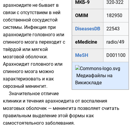
МКБ-9
320
-
322
арахноидите не бывает в
связи с отсутствием в ней
OMIM
182950
собственной сосудистой
системы. Инфекция при
DiseasesDB
22543
арахноидите головного или
спинного мозга переходит с
eMedicine
radio/49
твёрдой или мягкой
MeSH
D001100
мозговой оболочки.
Арахноидит головного или
спинного мозга можно
Медиафайлы на
характеризовать и как
Викискладе
серозный менингит
.
Значительное отличие
клиники и течения арахноидита от воспаления
мозговых оболочек — менингита позволяет считать
правильным выделение этой формы как
самостоятельного заболевания.