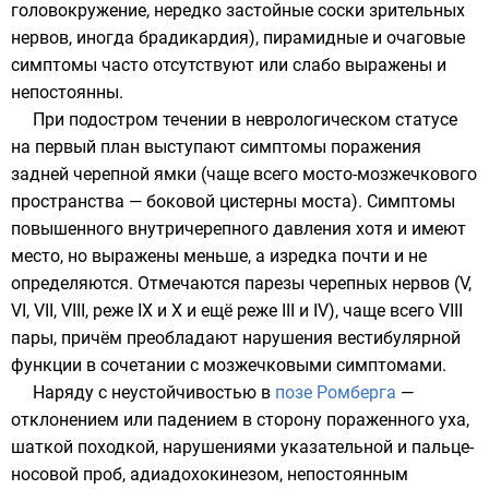
головокружение, нередко застойные соски зрительных
нервов, иногда брадикардия), пирамидные и очаговые
симптомы часто отсутствуют или слабо выражены и
непостоянны.
При подостром течении в неврологическом статусе
на первый план выступают симптомы поражения
задней черепной ямки (чаще всего мосто-мозжечкового
пространства — боковой цистерны моста). Симптомы
повышенного внутричерепного давления хотя и имеют
место, но выражены меньше, а изредка почти и не
определяются. Отмечаются парезы черепных нервов (V,
VI, VII, VIII, реже IX и X и ещё реже III и IV), чаще всего VIII
пары, причём преобладают нарушения вестибулярной
функции в сочетании с мозжечковыми симптомами.
Наряду с неустойчивостью в
позе Ромберга
—
отклонением или падением в сторону пораженного уха,
шаткой походкой, нарушениями указательной и пальце-
носовой проб, адиадохокинезом, непостоянным