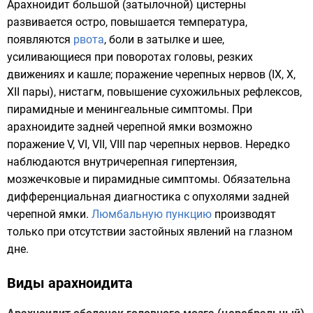
Арахноидит большой (затылочной) цистерны
развивается остро, повышается температура,
появляются
рвота
, боли в затылке и шее,
усиливающиеся при поворотах головы, резких
движениях и кашле; поражение черепных нервов (IX, X,
XII пары), нистагм, повышение
сухожильных рефлексов
,
пирамидные и менингеальные симптомы. При
арахноидите задней черепной ямки возможно
поражение V, VI, VII, VIII пар черепных нервов. Нередко
наблюдаются внутричерепная гипертензия,
мозжечковые и пирамидные симптомы. Обязательна
дифференциальная диагностика с опухолями задней
черепной ямки.
Люмбальную пункцию
производят
только при отсутствии застойных явлений на глазном
дне.
Виды арахноидита