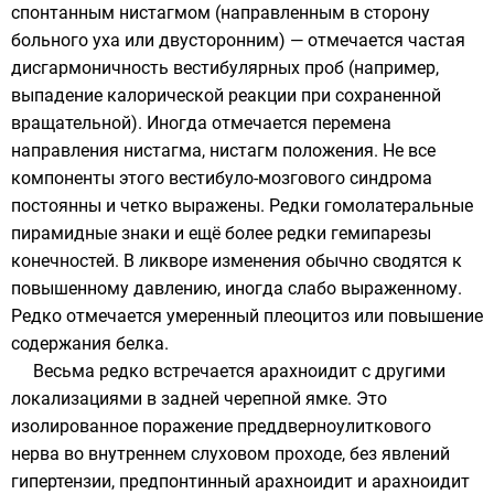
спонтанным нистагмом (направленным в сторону
больного уха или двусторонним) — отмечается частая
дисгармоничность вестибулярных проб (например,
выпадение калорической реакции при сохраненной
вращательной). Иногда отмечается перемена
направления нистагма, нистагм положения. Не все
компоненты этого вестибуло-мозгового синдрома
постоянны и четко выражены. Редки гомолатеральные
пирамидные знаки и ещё более редки гемипарезы
конечностей. В ликворе изменения обычно сводятся к
повышенному давлению, иногда слабо выраженному.
Редко отмечается умеренный плеоцитоз или повышение
содержания белка.
Весьма редко встречается арахноидит с другими
локализациями в задней черепной ямке. Это
изолированное поражение преддверноулиткового
нерва во внутреннем слуховом проходе, без явлений
гипертензии, предпонтинный арахноидит и арахноидит