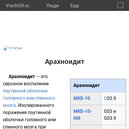
Vrachi59.ru
Люди
Eще
🔔
Пермс
🔍
Статьи
Арахноидит
Арахноидит
— это
серозное воспаление
Арахноидит
паутинной оболочки
головного или спинного
МКБ-10
G
03.9
мозга
. Изолированного
МКБ-10-
G03
и
поражения паутинной
КМ
G03.9
оболочки головного или
спинного мозга при