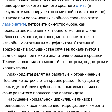
чаще хронического гнойного среднего
отита
(в
результате маловирулентных микробов или токсинов),
а также при осложнениях гнойного среднего отита —
лабиринтите
,
петрозите
,
синустромбозе
, как
последствие излеченных гнойного менингита или
абсцессов мозга
и, наконец, может сочетаться с
негнойным отогенным энцефалитом. Отогенный
арахноидит в большинстве случаев локализуется в
задней черепной ямке и значительно реже в средней.
Течение арахноидита может быть острым, подострым и
хроническим.
Арахноидиты делят на разлитые и ограниченные.
Последние встречаются крайне редко. По существу
речь идет о более грубых локальных изменениях на
фоне разлитого процесса при арахноидите.
Нарушение нормальной циркуляции
ликвора
,
приводящее к возникновению гидроцефалии, имеет в
своей основе при арахноидите два механизма: