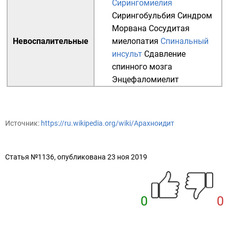
Сирингомиелия
Сирингобульбия
Синдром
Морвана
Сосудитая
Невоспалительные
миелопатия
Спинальный
инсульт
Сдавление
спинного мозга
Энцефаломиелит
Источник:
https://ru.wikipedia.org/wiki/Арахноидит
Статья №1136, опубликована 23 ноя 2019
0
0