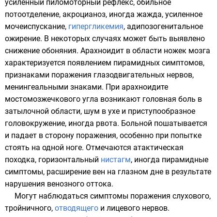
усиленный пиломоторный рефлекс, обильное
потоотделение,
акроцианоз
, иногда жажда, усиленное
мочеиспускание,
гипергликемия
, адипозогенитальное
ожирение. В некоторых случаях может быть выявлено
снижение обоняния. Арахноидит в области ножек мозга
характеризуется появлением пирамидных симптомов,
признаками поражения глазодвигательных нервов,
менингеальными знаками. При арахноидите
мостомозжечкового угла возникают головная боль в
затылочной области, шум в ухе и приступообразное
головокружение, иногда рвота. Больной пошатывается
и падает в сторону поражения, особенно при попытке
стоять на одной ноге. Отмечаются атактическая
походка, горизонтальный
нистагм
, иногда пирамидные
симптомы, расширение вен на
глазном дне
в результате
нарушения венозного оттока.
Могут наблюдаться симптомы поражения
слухового
,
тройничного
,
отводящего
и
лицевого
нервов.