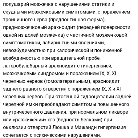
полушарий мозжечка с нарушениями статики и
скудными мозжечковыми симптомами, с поражением
тройничного нерва (предпонтинная форма),
предмозжечковый арахноидит (передней поверхности
одной из долей мозжечка) с частичной мозжечковой
симптоматикой, лабиринтными явлениями,
невозбудимостью при калорической и пониженной
возбудимостью при вращательной пробе,
латеробульбарный арахноидит с гипертензией,
мозжечковым синдромом и поражением IX, X, XI
черепных нервов (гомолатеральным), арахноидит
заднего рваного отверстия с поражением IX, X и XI
черепных нервов. При отогенной гидроцефалии задней
черепной ямки преобладают симптомы повышенного
внутричерепного давления, при нормальном ликворе
или «разжижении» его (бедность белками) при
окклюзии отверстий Люшка и Мажанди гипертензия
сочетается с психическими нарушениями,