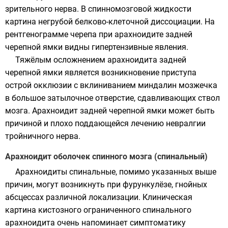
зрительного нерва. В спинномозговой жидкости
картина негрубой белково-клеточной диссоциации. На
рентгенограмме черепа при арахноидите задней
черепной ямки видны гипертензивные явления.
Тяжёлым осложнением арахноидита задней
черепной ямки является возникновение приступа
острой окклюзии с вклиниванием миндалин мозжечка
в большое затылочное отверстие, сдавливающих ствол
мозга. Арахноидит задней черепной ямки может быть
причиной и плохо поддающейся лечению невралгии
тройничного нерва.
Арахноидит оболочек спинного мозга (спинальный)
Арахноидиты спинальные, помимо указанных выше
причин, могут возникнуть при фурункулёзе, гнойных
абсцессах различной локализации. Клиническая
картина кистозного ограниченного спинального
арахноидита очень напоминает симптоматику