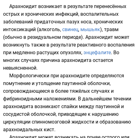
Арахноидит возникает в результате перенесённых
острых и хронических инфекций, воспалительных
заболеваний придаточных пазух носа, хронических
интоксикаций (
алкоголь
,
свинец
,
мышьяк
), травм
(обычно в резидуальном периоде). Арахноидит может
возникнуть также в результате реактивного воспаления
при медленно растущих опухолях,
энцефалите
. Во
многих случаях причина арахноидита остается
невыясненной.
Морфологически при арахноидите определяются
помутнение и утолщение паутинной оболочки,
сопровождающееся в более тяжёлых случаях и
фибриноидными наложениями. В дальнейшем течении
арахноидита возникают спайки между паутинной и
сосудистой оболочкой, приводящие к нарушению
циркуляции спинномозговой жидкости и образованию
арахноидальных кист.
Арахноидит может возникать на почве острого или