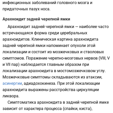
инфекционных заболеваний головного мозга и
придаточных пазух носа.
Арахноидит задней черепной ямки
Арахноидит задней черепной ямки — наиболее часто
встречающаяся форма среди церебральных
арахноидитов. Клиническая картина арахноидита
задней черепной ямки напоминает опухоли этой
локализации и состоит из мозжечковых и стволовых
симптомов. Поражение черепно-мозговых нервов (VIII, V
и VII пар) наблюдается главным образом при
локализации арахноидита в мостомозжечковом углу.
Мозжечковые симптомы
складываются из атаксии,
асинергии
, адиадохокинеза. При этой локализации
арахноидита выражены расстройства циркуляции
ликвора.
Симптоматика арахноидита в задней черепной ямке
зависит от характера процесса (спайки, киста),