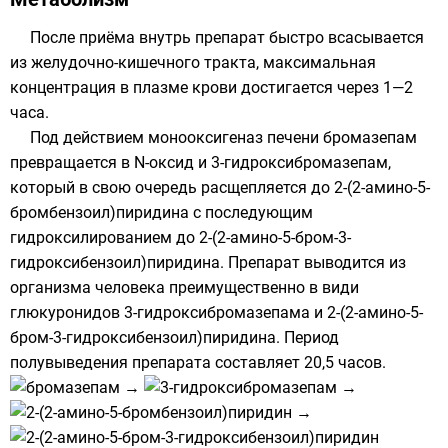
После приёма внутрь препарат быстро всасывается
из желудочно-кишечного тракта, максимальная
концентрация в плазме крови достигается через 1—2
часа.
Под действием монооксигеназ печени бромазепам
превращается в
N-оксид
и 3-гидроксибромазепам,
который в свою очередь расщепляется до 2-(2-амино-5-
бромбензоил)пиридина с последующим
гидроксилированием до 2-(2-амино-5-бром-3-
гидроксибензоил)пиридина. Препарат выводится из
организма человека преимущественно в види
глюкуронидов
3-гидроксибромазепама и 2-(2-амино-5-
бром-3-гидроксибензоил)пиридина. Период
полувыведения препарата составляет 20,5 часов.
→
→
→