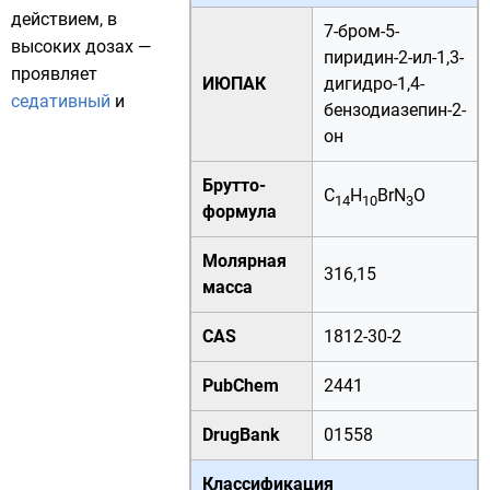
действием, в
7-бром-5-
высоких дозах —
пиридин-2-ил-1,3-
проявляет
ИЮПАК
дигидро-1,4-
седативный
и
бензодиазепин-2-
он
Брутто-
C
H
BrN
O
14
10
3
формула
Молярная
316,15
масса
CAS
1812-30-2
PubChem
2441
DrugBank
01558
Классификация