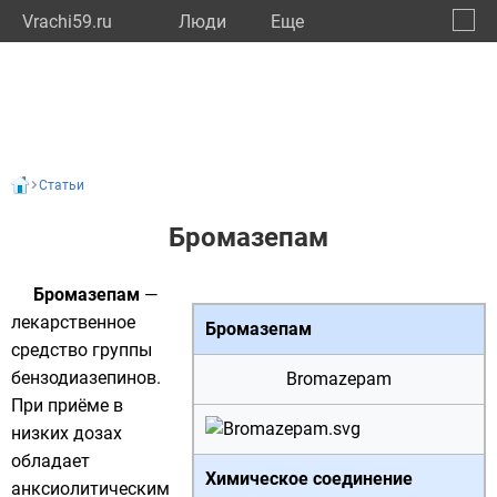
Vrachi59.ru
Люди
Eще
🔔
Пермс
🔍
Статьи
Бромазепам
Бромазепам
—
лекарственное
Бромазепам
средство группы
бензодиазепинов
.
Bromazepam
При приёме в
низких дозах
обладает
Химическое соединение
анксиолитическим