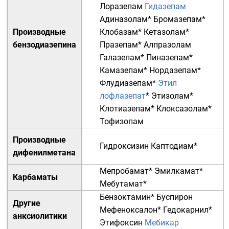
Лоразепам
Гидазепам
Адиназолам
*
Бромазепам
*
Производные
Клобазам
*
Кетазолам
*
бензодиазепина
Празепам
*
Алпразолам
Галазепам
*
Пиназепам
*
Камазепам
*
Нордазепам
*
Флудиазепам
*
Этил
лофлазепат
*
Этизолам
*
Клотиазепам
*
Клоксазолам
*
Тофизопам
Производные
Гидроксизин
Каптодиам
*
дифенилметана
Мепробамат
*
Эмилкамат
*
Карбаматы
Мебутамат
*
Бензоктамин
*
Буспирон
Другие
Мефеноксалон
*
Гедокарнил
*
анксиолитики
Этифоксин
Мебикар