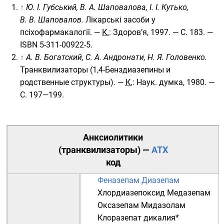
↑
Ю. І. Губський, В. А. Шаповалова, І. І. Кутько,
В. В. Шаповалов.
Лікарські засоби у
псіхофармакалогії. —
К.
: Здоров’я, 1997. — С. 183. —
ISBN 5-311-00922-5
.
↑
А. В. Богатский, С. А. Андронати, Н. Я. Головенко.
Транквилизаторы (1,4-Бенздиазепины и
родственные структуры). —
К.
: Наук. думка, 1980. —
С. 197—199.
Анксиолитики
(транквилизаторы) —
АТХ
код
Феназепам
Диазепам
Хлордиазепоксид
Медазепам
Оксазепам
Мидазолам
Клоразепат дикалия
*