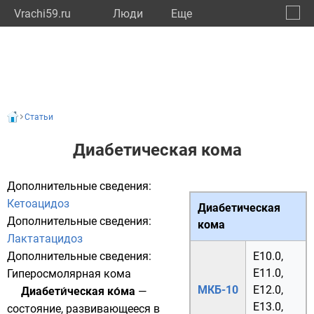
Vrachi59.ru
Люди
Eще
🔔
Пермс
🔍
Статьи
Диабетическая кома
Дополнительные сведения:
Кетоацидоз
Диабетическая
Дополнительные сведения:
кома
Лактатацидоз
Дополнительные сведения:
E10.0,
E11.0,
Гиперосмолярная кома
МКБ-10
E12.0,
Диабети́ческая ко́ма
—
E13.0,
состояние, развивающееся в