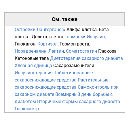
См. также
Островки Лангерганса
:
Альфа-клетка
,
Бета-
клетка
,
Дельта-клетка
Гормоны
:
Инсулин
,
Глюкагон
,
Кортизол
,
Гормон роста
,
Норадреналин
,
Лептин
,
Соматостатин
Глюкоза
Кетоновые тела
Диетотерапия сахарного диабета
Хлебная единица
Сахарозаменители
Инсулинотерапия
Таблетированные
сахароснижающие средства
Растительные
сахароснижающие средства
Самоконтроль при
сахарном диабете
Всемирный день борьбы с
диабетом
Вторичные формы сахарного диабета
Глюкометр