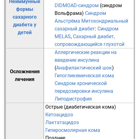
Неиммунные
DIDMOAD-синдром
(синдром
формы
Вольфрама)
Синдром
сахарного
Альстрёма
Митохондриальный
диабета у
сахарный диабет
:
Синдром
детей
MELAS
,
Сахарный диабет,
сопровождающийся глухотой
Аллергические реакции на
введение инсулина
(
Анафилактический шок
)
Осложнения
Гипогликемическая кома
лечения
Синдром хронической
передозировки инсулина
Липодистрофия
Острые (
диабетическая кома
)
Кетоацидоз
Лактатацидоз
Гиперосмолярная кома
Поздние