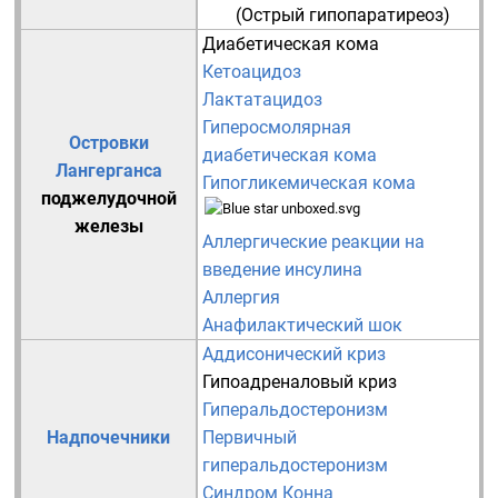
(Острый гипопаратиреоз)
Диабетическая кома
Кетоацидоз
Лактатацидоз
Гиперосмолярная
Островки
диабетическая кома
Лангерганса
Гипогликемическая кома
поджелудочной
железы
Аллергические реакции на
введение инсулина
Аллергия
Анафилактический шок
Аддисонический криз
Гипоадреналовый криз
Гиперальдостеронизм
Надпочечники
Первичный
гиперальдостеронизм
Синдром Конна