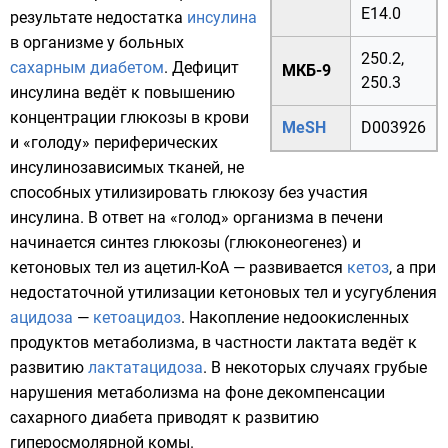
E14.0
результате недостатка
инсулина
в организме у больных
250.2
,
сахарным диабетом
. Дефицит
МКБ-9
250.3
инсулина ведёт к повышению
концентрации
глюкозы
в
крови
MeSH
D003926
и «голоду» периферических
инсулинозависимых тканей, не
способных утилизировать глюкозу без участия
инсулина. В ответ на «голод» организма в
печени
начинается синтез глюкозы (
глюконеогенез
) и
кетоновых тел
из
ацетил-КоА
— развивается
кетоз
, а при
недостаточной утилизации кетоновых тел и усугубления
ацидоза
—
кетоацидоз
. Накопление недоокисленных
продуктов
метаболизма
, в частности
лактата
ведёт к
развитию
лактатацидоза
. В некоторых случаях грубые
нарушения метаболизма на фоне декомпенсации
сахарного диабета приводят к развитию
гиперосмолярной комы
.