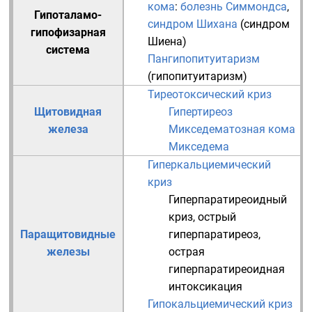
кома
:
болезнь Симмондса
,
Гипоталамо-
синдром Шихана
(синдром
гипофизарная
Шиена)
система
Пангипопитуитаризм
(гипопитуитаризм)
Тиреотоксический криз
Щитовидная
Гипертиреоз
железа
Микседематозная кома
Микседема
Гиперкальциемический
криз
Гиперпаратиреоидный
криз, острый
Паращитовидные
гиперпаратиреоз,
железы
острая
гиперпаратиреоидная
интоксикация
Гипокальциемический криз