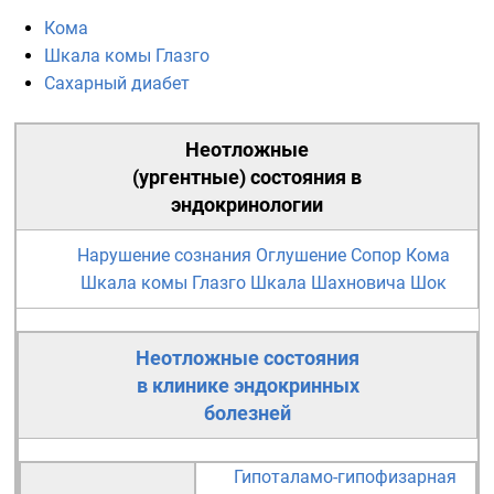
Кома
Шкала комы Глазго
Сахарный диабет
Неотложные
(ургентные) состояния в
эндокринологии
Нарушение сознания
Оглушение
Сопор
Кома
Шкала комы Глазго
Шкала Шахновича
Шок
Неотложные состояния
в клинике эндокринных
болезней
Гипоталамо-гипофизарная