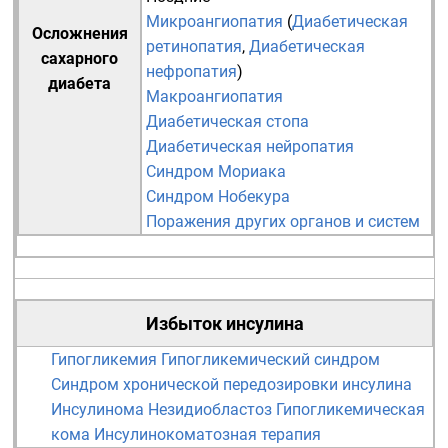
Микроангиопатия
(
Диабетическая
Осложнения
ретинопатия
,
Диабетическая
сахарного
нефропатия
)
диабета
Макроангиопатия
Диабетическая стопа
Диабетическая нейропатия
Синдром Мориака
Синдром Нобекура
Поражения других органов и систем
Избыток инсулина
Гипогликемия
Гипогликемический синдром
Синдром хронической передозировки инсулина
Инсулинома
Незидиобластоз
Гипогликемическая
кома
Инсулинокоматозная терапия