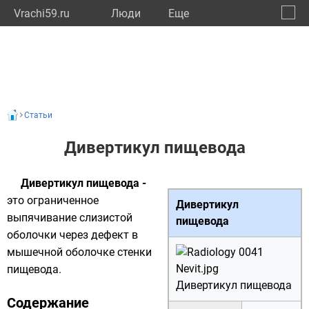
Vrachi59.ru
Люди
Eще
🔔
Пермс
🔍
Статьи
Дивертикул пищевода
Дивертикул пищевода -
это ограниченное
Дивертикул
выпячивание слизистой
пищевода
оболочки через дефект в
мышечной оболочке стенки
пищевода.
Дивертикул пищевода
Содержание