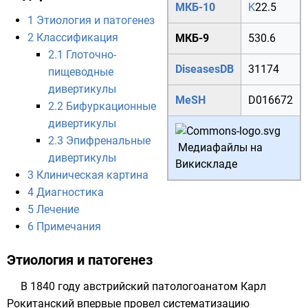
МКБ-10
K
22.5
1
Этиология и патогенез
2
Классификация
МКБ-9
530.6
2.1
Глоточно-
DiseasesDB
31174
пищеводные
дивертикулы
MeSH
D016672
2.2
Бифуркационные
дивертикулы
2.3
Эпифренальные
Медиафайлы на
дивертикулы
Викискладе
3
Клиническая картина
4
Диагностика
5
Лечение
6
Примечания
Этиология и патогенез
В 1840 году австрийский патологоанатом
Карл
Рокитанский
впервые провел систематизацию