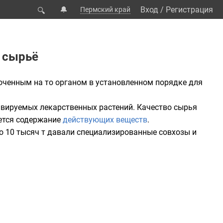
🔔
Вход
/
Регистрация
Пермский край
🔍
 сырьё
оченным на то органом в установленном порядке для
тивируемых
лекарственных растений
. Качество сырья
ется содержание
действующих веществ
.
оло 10 тысяч т давали специализированные
совхозы
и