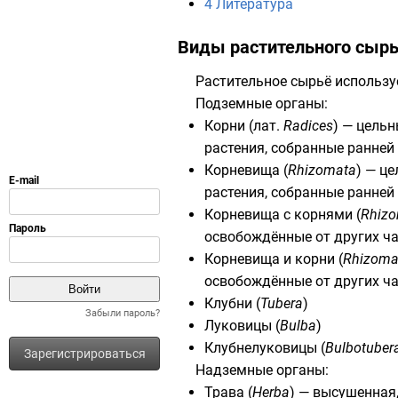
4
Литература
Виды растительного сыр
Растительное сырьё использу
Подземные органы:
Корни (
лат.
Radices
) — цель
растения, собранные ранней
Корневища (
Rhizomata
) — ц
растения, собранные ранней
Корневища с корнями (
Rhizo
освобождённые от других ча
Корневища и корни (
Rhizomat
освобождённые от других ча
Клубни (
Tubera
)
Забыли пароль?
Луковицы (
Bulba
)
Клубнелуковицы (
Bulbotuber
Зарегистрироваться
Надземные органы:
Трава (
Herba
) — высушенная