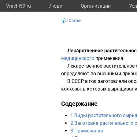
Vrachi59.ru
Люди
Организации
Усл
Статьи
Лека́рственное расти́тельно
медицинского
применения.
Лекарственное растительное 
определяют по внешними призн
В СССР в год заготовляли ок
колхозы
, в которых выращивали
Содержание
1
Виды растительного сырь
2
Заготовка растительного 
3
Примечания