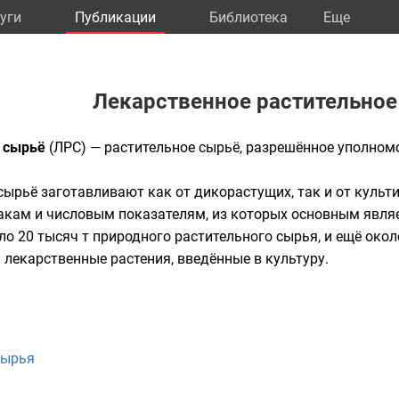
уги
Публикации
Библиотека
Eще
Лекарственное растительное
е сырьё
(ЛРС) — растительное сырьё, разрешённое уполном
сырьё заготавливают как от дикорастущих, так и от куль
акам и числовым показателям, из которых основным явля
оло 20 тысяч т природного растительного сырья, и ещё ок
 лекарственные растения, введённые в культуру.
я
сырья