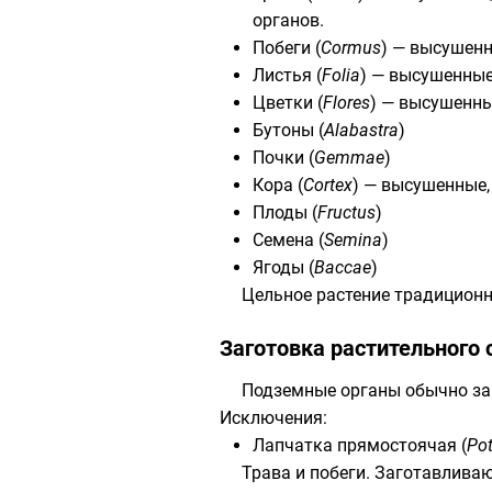
органов.
Побеги (
Cormus
) — высушенн
Листья (
Folia
) — высушенные
Цветки (
Flores
) — высушенны
Бутоны (
Alabastra
)
Почки (
Gemmae
)
Кора (
Cortex
) — высушенные,
Плоды (
Fructus
)
Семена (
Semina
)
Ягоды (
Baccae
)
Цельное растение традиционн
Заготовка растительного
Подземные органы обычно за
Исключения:
Лапчатка прямостоячая
(
Pot
Трава и побеги. Заготавливаю