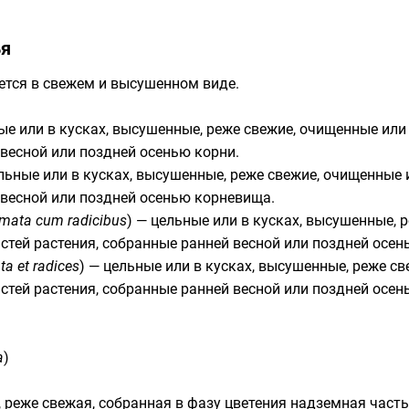
ья
ется в свежем и высушенном виде.
ные или в кусках, высушенные, реже свежие, очищенные ил
 весной или поздней осенью корни.
ельные или в кусках, высушенные, реже свежие, очищенные
 весной или поздней осенью корневища.
mata cum radicibus
) — цельные или в кусках, высушенные, 
стей растения, собранные ранней весной или поздней осе
a et radices
) — цельные или в кусках, высушенные, реже с
стей растения, собранные ранней весной или поздней осень
a
)
, реже свежая, собранная в фазу цветения надземная част