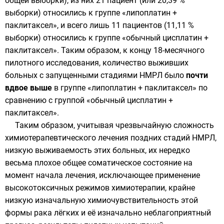
общей выборки), из них 21 пациент (или 20,39 %
выборки) относились к группе «липоплатин +
паклитаксел», и всего лишь 11 пациентов (11,11 %
выборки) относились к группе «обычный цисплатин +
паклитаксел». Таким образом, к концу 18-месячного
пилотного исследования, количество выживших
больных с запущенными стадиями НМРЛ было
почти
вдвое выше
в группе «липоплатин + паклитаксел» по
сравнению с группой «обычный цисплатин +
паклитаксел».
Таким образом, учитывая чрезвычайную сложность
химиотерапевтического лечения поздних стадий НМРЛ,
низкую выживаемость этих больных, их нередко
весьма плохое общее соматическое состояние на
момент начала лечения, исключающее применение
высокотоксичных режимов химиотерапии, крайне
низкую изначальную химиочувствительность этой
формы рака лёгких и её изначально неблагоприятный