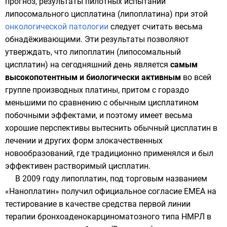
прогноз, результаты пилотных испытаний
липосомального цисплатина (липоплатина) при этой
онкологической
патологии
следует считать весьма
обнадёживающими. Эти результаты позволяют
утверждать, что липоплатин (липосомальный
цисплатин) на сегодняшний день является
самым
высокопотентным и биологически активным
во всей
группе производных платины, притом с гораздо
меньшими по сравнению с обычным цисплатином
побочными эффектами, и поэтому имеет весьма
хорошие перспективы вытеснить обычный цисплатин в
лечении и других форм злокачественных
новообразований, где традиционно применялся и был
эффективен растворимый цисплатин.
В
2009 году
липоплатин, под торговым названием
«Наноплатин» получил официальное согласие EMEA на
тестирование в качестве средства первой линии
терапии бронхоаденокарциноматозного типа НМРЛ в