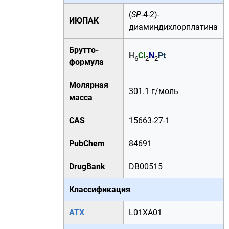
(
SP
-4-2)-
ИЮПАК
диаминдихлорплатина
Брутто-
H
Cl
N
Pt
6
2
2
формула
Молярная
301.1
г
/
моль
масса
CAS
15663-27-1
PubChem
84691
DrugBank
DB00515
Классификация
АТХ
L01XA01