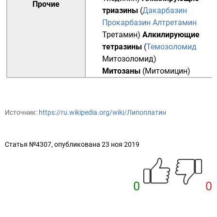
Прочие
триазины
(
Дакарбазин
Прокарбазин
Алтретамин
Третамин
)
Алкилирующие
тетразины
(
Темозоломид
Митозоломид
)
Митозаны
(
Митомицин
)
Источник:
https://ru.wikipedia.org/wiki/Липоплатин
Статья №4307, опубликована 23 ноя 2019
0
0