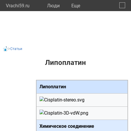
Vrachi59.ru
Люди
Eще
🔔
Пермс
🔍
Статьи
Липоплатин
Липоплатин
Химическое соединение