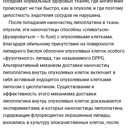
соседних нормальных здоровых тканях, где ангиогенез
происходит не так быстро, как в опухоли, и где поэтому
целостность эндотелия сосудов не нарушена.
После попадания наночастиц липоплатина в ткань
опухоли, эти наночастицы способны «сливаться»
(фузироваться —
to fuse
) с
опухолевыми
клетками
,
благодаря обильному присутствию на поверхности
липидного бислоя оболочки опухолевых клеток особого
«фузогенного» липида, так называемого DPPG.
Альтернативный механизм доставки наночастиц
липоплатина внутрь опухолевых клеток включает в
себя активный
эндоцитоз
опухолевыми клетками
липосом с цисплатином. Существование и
эффективность этого механизма доставки
липоплатина внутрь опухолевых клеток доказывается
экспериментами
, в которых наночастицы липоплатина,
содержащие флуоресцентно окрашенные липиды,
вносились в культуру злокачественных клеток, после