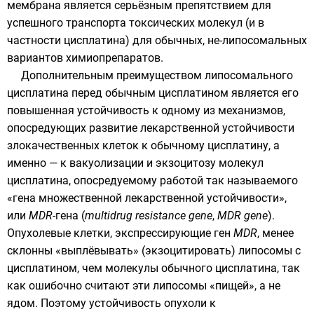
мембрана является серьёзным препятствием для
успешного транспорта токсических молекул (и в
частности цисплатина) для обычных, не-липосомальных
вариантов химиопрепаратов.
Дополнительным преимуществом липосомального
цисплатина перед обычным цисплатином является его
повышенная устойчивость к одному из механизмов,
опосредующих развитие лекарственной устойчивости
злокачественных клеток к обычному цисплатину, а
именно — к
вакуолизации
и
экзоцитозу
молекул
цисплатина, опосредуемому работой так называемого
«гена множественной лекарственной устойчивости»,
или
MDR
-гена (
multidrug resistance gene
,
MDR gene
).
Опухолевые клетки, экспрессирующие ген
MDR
, менее
склонны «выплёвывать» (экзоцитировать) липосомы с
цисплатином, чем молекулы обычного цисплатина, так
как ошибочно считают эти липосомы «пищей», а не
ядом. Поэтому устойчивость опухоли к