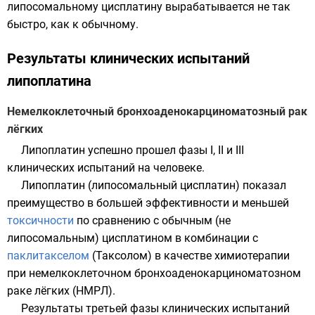
липосомальному цисплатину вырабатывается не так
быстро, как к обычному.
Результаты клинических испытаний
липоплатина
Немелкоклеточный бронхоаденокарциноматозный рак
лёгких
Липоплатин успешно прошел фазы I, II и III
клинических испытаний
на
человеке
.
Липоплатин (липосомальный цисплатин) показал
преимущество в большей эффективности и меньшей
токсичности
по сравнению с обычным (не
липосомальным) цисплатином в комбинации с
паклитакселом
(Таксолом) в качестве химиотерапии
при
немелкоклеточном бронхоаденокарциноматозном
раке лёгких
(НМРЛ).
Результаты третьей фазы клинических испытаний