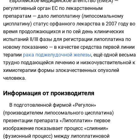
Европейское медицинское агентство (
EMEA
) —
регулятивный орган
ЕС
по лекарственным
препаратам — дало липоплатину (липосомальному
цисплатину) статус орфанного лекарства в
2007 году
во
время продолжающихся и по сей день клинических
испытаний II/III фазы для регистрации липоплатина по
новому показанию — в качестве средства первой линии
терапии
рака поджелудочной железы
, ещё одной весьма
трудно поддающейся лечению и низкочувствительной к
химиотерапии формы злокачественных опухолей
человека
.
Информация от производителя
В подготовленной фирмой «Регулон»
(производителем липосомального цисплатина)
презентации препарата «Липоплатин» первое
изображение показывает процесс «слияния»
(фузионный процесс) между липоплатиновой