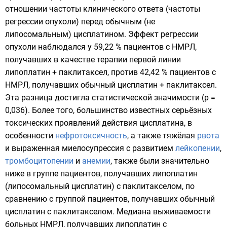
отношении частоты клинического ответа (частоты
регрессии опухоли) перед обычным (не
липосомальным) цисплатином. Эффект регрессии
опухоли наблюдался у 59,22 % пациентов с НМРЛ,
получавших в качестве терапии первой линии
липоплатин + паклитаксел, против 42,42 % пациентов с
НМРЛ, получавших обычный цисплатин + паклитаксел.
Эта разница достигла статистической значимости (p =
0,036). Более того, большинство известных серьёзных
токсических проявлений действия цисплатина, в
особенности
нефротоксичность
, а также тяжёлая
рвота
и выраженная миелосупрессия с развитием
лейкопении
,
тромбоцитопении
и
анемии
, также были значительно
ниже в группе пациентов, получавших липоплатин
(липосомальный цисплатин) с паклитакселом, по
сравнению с группой пациентов, получавших обычный
цисплатин с паклитакселом. Медиана выживаемости
больных НМРЛ, получавших липоплатин с