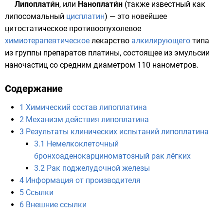
Липоплати́н
, или
Наноплати́н
(также известный как
липосомальный
цисплатин
) — это новейшее
цитостатическое
противоопухолевое
химиотерапевтическое
лекарство
алкилирующего
типа
из группы
препаратов
платины
, состоящее из
эмульсии
наночастиц
со средним диаметром 110
нанометров
.
Содержание
1
Химический состав липоплатина
2
Механизм действия липоплатина
3
Результаты клинических испытаний липоплатина
3.1
Немелкоклеточный
бронхоаденокарциноматозный рак лёгких
3.2
Рак поджелудочной железы
4
Информация от производителя
5
Ссылки
6
Внешние ссылки