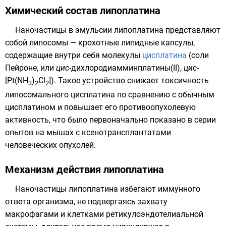
Химический состав липоплатина
Наночастицы в эмульсии липоплатина представляют
собой липосомы — крохотные
липидные
капсулы
,
содержащие внутри себя
молекулы
цисплатина
(
соли
Пейроне
, или
цис
-дихлородиамминплатины(II)
,
цис
-
[Pt(NH
)
Cl
]). Такое устройство снижает токсичность
3
2
2
липосомального цисплатина по сравнению с обычным
цисплатином и повышает его противоопухолевую
активность, что было первоначально показано в серии
опытов на
мышах
с ксенотрансплантатами
человеческих опухолей.
Механизм действия липоплатина
Наночастицы липоплатина избегают иммунного
ответа
организма
, не подвергаясь захвату
макрофагами
и клетками ретикулоэндотелиальной