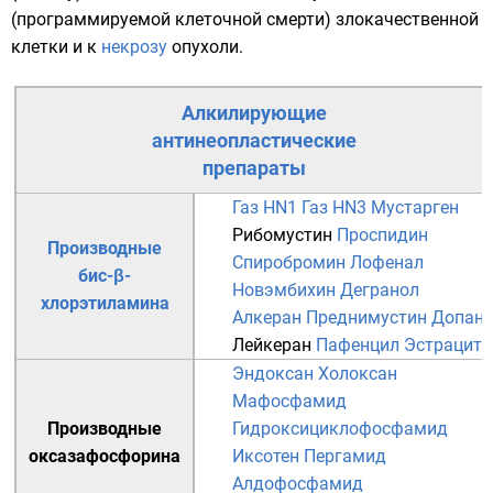
(программируемой клеточной смерти) злокачественной
клетки и к
некрозу
опухоли.
Алкилирующие
антинеопластические
препараты
Газ HN1
Газ HN3
Мустарген
Рибомустин
Проспидин
Производные
Спиробромин
Лофенал
бис-β-
Новэмбихин
Дегранол
хлорэтиламина
Алкеран
Преднимустин
Допан
Лейкеран
Пафенцил
Эстрацит
Эндоксан
Холоксан
Мафосфамид
Производные
Гидроксициклофосфамид
оксазафосфорина
Иксотен
Пергамид
Алдофосфамид