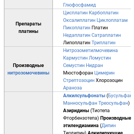
Глюфосфамид
Цисплатин
Карбоплатин
Оксалиплатин
Циклоплатам
Препараты
Пикоплатин
Платин
платины
Недаплатин
Сатраплатин
Липоплатин
Триплатин
Нитрозометилмочевина
Кармустин
Ломустин
Производные
Семустин
Нидран
нитрозомочевины
Мюстофоран
Цимерин
Стрептозоцин
Хлорозоцин
Араноза
Алкилсульфонаты
(
Бусульфан
Манносульфан
Треосульфан
)
Азиридины
(
Тиотепа
Фторбензотепа
)
Производные
этилендиамина
(
Дипин
Тиодипин
)
Алкилирующие