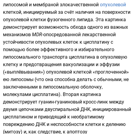
липосомой
и
мембраной
злокачественной
опухолевой
клеткой
, инициируемый за счёт наличия на поверхности
опухолевой клетки фузогенного
липида
. Эта картинка
демонстрирует возможность обхода одного из важных
механизмов
MDR
-опосредованной лекарственной
устойчивости опухолевых клеток к цисплатину с
помощью более эффективного и избирательного
липосомального транспорта цисплатина в опухолевую
клетку и предотвращения вакуолизации и эффузии
(«выплёвывания») опухолевой клеткой «проглоченной»
ею липосомы (что она способна делать с обычными, не
заключенными в липосомальную оболочку,
молекулами цисплатина). Вторая картинка
демонстрирует
гуанин
-гуаниновый кросс-линк между
двумя цепочками двуспиральной
ДНК
, инициированный
цисплатином и приводящий к необратимому
повреждению ДНК и неспособности клетки к
делению
(
митозу
) и, как следствие, к
апоптозу