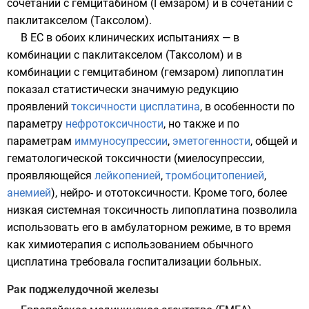
сочетании с
гемцитабином
(Гемзаром) и в сочетании с
паклитакселом (Таксолом).
В ЕС в обоих клинических испытаниях — в
комбинации с паклитакселом (Таксолом) и в
комбинации с гемцитабином (гемзаром) липоплатин
показал статистически значимую редукцию
проявлений
токсичности
цисплатина
, в особенности по
параметру
нефротоксичности
, но также и по
параметрам
иммуносупрессии
,
эметогенности
, общей и
гематологической токсичности (миелосупрессии,
проявляющейся
лейкопенией
,
тромбоцитопенией
,
анемией
), нейро- и ототоксичности. Кроме того, более
низкая системная токсичность липоплатина позволила
использовать его в
амбулаторном
режиме, в то время
как химиотерапия с использованием обычного
цисплатина требовала
госпитализации
больных.
Рак поджелудочной железы