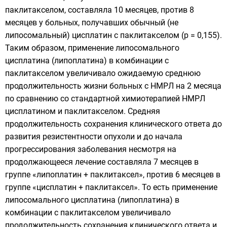
паклитакселом, составляла 10 месяцев, против 8
месяцев у больных, получавших обычный (не
липосомальный) цисплатин с паклитакселом (p = 0,155).
Таким образом, применение липосомального
цисплатина (липоплатина) в комбинации с
паклитакселом увеличивало ожидаемую среднюю
продолжительность жизни больных с НМРЛ на 2 месяца
по сравнению со стандартной химиотерапией НМРЛ
цисплатином и паклитакселом. Средняя
продолжительность сохранения клинического ответа до
развития
резистентности
опухоли и до начала
прогрессирования
заболевания
несмотря на
продолжающееся лечение составляла 7 месяцев в
группе «липоплатин + паклитаксел», против 6 месяцев в
группе «цисплатин + паклитаксел». То есть применение
липосомального цисплатина (липоплатина) в
комбинации с паклитакселом увеличивало
продолжительность сохранения клинического ответа и