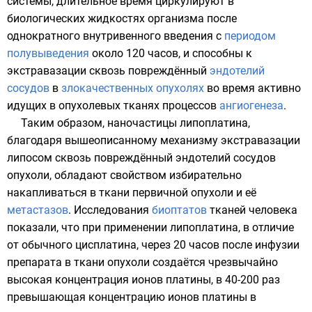
системы, длительное время циркулируют в
биологических жидкостях организма после
однократного
внутривенного введения
с
периодом
полувыведения
около 120 часов, и способны к
экстравазации сквозь повреждённый
эндотелий
сосудов
в
злокачественных
опухолях
во время активно
идущих в опухолевых тканях процессов
ангиогенеза
.
Таким образом, наночастицы липоплатина,
благодаря вышеописанному механизму экстравазации
липосом сквозь повреждённый эндотелий сосудов
опухоли, обладают свойством избирательно
накапливаться в ткани первичной опухоли и её
метастазов
. Исследования
биоптатов
тканей человека
показали, что при применении липоплатина, в отличие
от обычного цисплатина, через 20 часов после инфузии
препарата в ткани опухоли создаётся чрезвычайно
высокая концентрация
ионов
платины, в 40-200 раз
превышающая концентрацию ионов платины в