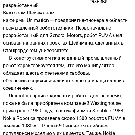
техники
разработанный
Виктором Шейнманом
из фирмы
Unimation
— предприятия-пионера в области
промышленной робототехники. Первоначально
разработанный для
General Motors
, робот PUMA был
основан на ранних проектах Шейнмана, сделанных в
Стэнфордском университете
.
В конструктивном плане данный промышленный
робот характеризуется тем, что его
манипулятор
обладает шестью
степенями свободы
,
обеспечивающихся исключительно на
вращательных
соединениях.
Unimation производила эти роботы долгое время,
пока не была приобретена компанией
Westinghouse
примерно в 1980 году, а затем фирмой
Stäubli
в 1988.
Nokia Robotics произвела около 1500 роботов PUMA в
течение 1980-х — Puma-650 является наиболее
популярной моделью у их клиентов. Также, Nokia