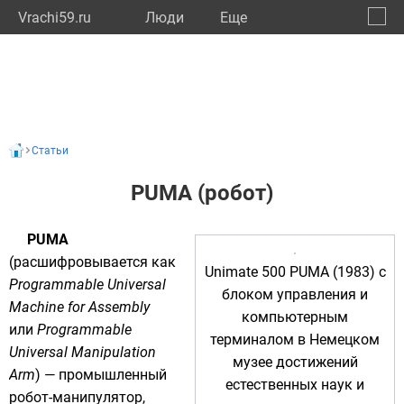
Vrachi59.ru
Люди
Eще
🔔
Пермс
🔍
Статьи
PUMA (робот)
PUMA
(расшифровывается как
Unimate 500 PUMA (1983) с
Programmable Universal
блоком управления и
Machine for Assembly
компьютерным
или
Programmable
терминалом в
Немецком
Universal Manipulation
музее достижений
Arm
) — промышленный
естественных наук и
робот-манипулятор,