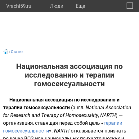
Vrachi59.ru
Люди
Eще
🔔
Пермс
🔍
Статьи
Национальная ассоциация по
исследованию и терапии
гомосексуальности
Национальная ассоциация по исследованию и
терапии гомосексуальности
(
англ.
National Association
for Research and Therapy of Homosexuality
,
NARTH
) —
организация, ставящая перед собой цель «
терапии
гомосексуальности
».
NARTH
отказывается признать
решение
ВОЗ
или национальных психиатрических и