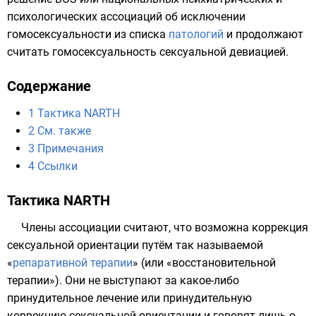
психологических ассоциаций об исключении
гомосексуальности из списка
патологий
и продолжают
считать гомосексуальность
сексуальной девиацией
.
Содержание
1
Тактика NARTH
2
См. также
3
Примечания
4
Ссылки
Тактика NARTH
Члены ассоциации считают, что возможна коррекция
сексуальной ориентации
путём так называемой
«
репаративной терапии
» (или «восстановительной
терапии»). Они не выступают за какое-либо
принудительное лечение или принудительную
коррекцию сексуальной ориентации и говорят лишь о