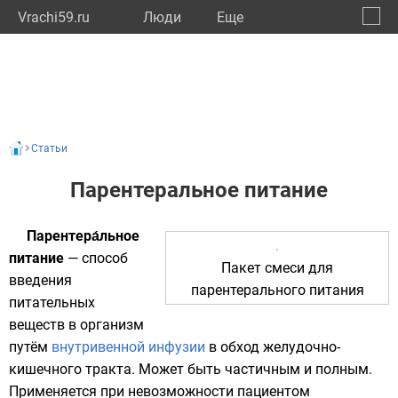
Vrachi59.ru
Люди
Eще
🔔
Пермс
🔍
Статьи
Парентеральное питание
Парентера́льное
питание
— способ
Пакет смеси для
введения
парентерального питания
питательных
веществ в организм
путём
внутривенной инфузии
в обход
желудочно-
кишечного тракта
. Может быть частичным и полным.
Применяется при невозможности пациентом