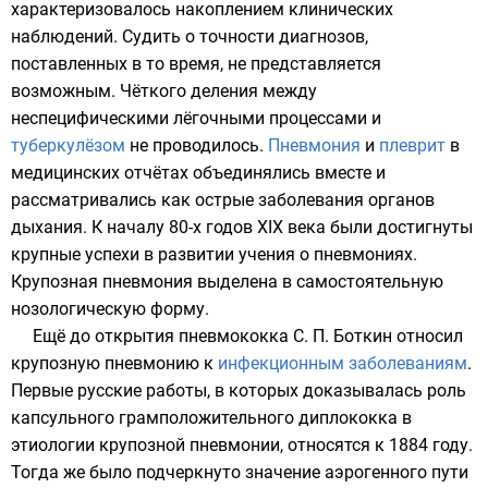
характеризовалось накоплением клинических
наблюдений. Судить о точности диагнозов,
поставленных в то время, не представляется
возможным. Чёткого деления между
неспецифическими лёгочными процессами и
туберкулёзом
не проводилось.
Пневмония
и
плеврит
в
медицинских отчётах объединялись вместе и
рассматривались как острые заболевания органов
дыхания. К началу 80-х годов XIX века были достигнуты
крупные успехи в развитии учения о пневмониях.
Крупозная пневмония выделена в самостоятельную
нозологическую форму.
Ещё до открытия
пневмококка
С. П. Боткин
относил
крупозную пневмонию к
инфекционным заболеваниям
.
Первые русские работы, в которых доказывалась роль
капсульного грамположительного
диплококка
в
этиологии крупозной пневмонии, относятся к 1884 году.
Тогда же было подчеркнуто значение аэрогенного пути