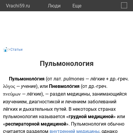
Vrachi59.ru
Люди
Eще
🔔
Пермс
🔍
Статьи
Пульмонология
Пульмоноло́гия
(от
лат.
pulmones
—
лёгкие
+
др.-греч.
λόγος
—
учение
), или
Пневмоло́гия
(от
др.-греч.
πνεύμων
—
лёгкие
), — раздел медицины, занимающийся
изучением,
диагностикой
и
лечением
заболеваний
лёгких
и
дыхательных путей
. В некоторых странах
пульмонология называется «
грудной медициной
» или
«
респираторной медициной
». Пульмонология обычно
считается разделом
внутренней медицины
, однако