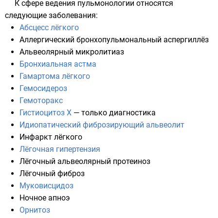
К сфере ведения пульмонологии относятся
следующие заболевания:
Абсцесс лёгкого
Аллергический бронхопульмональный аспергиллёз
Альвеолярный микролитиаз
Бронхиальная астма
Гамартома лёгкого
Гемосидероз
Гемоторакс
Гистиоцитоз X
— только диагностика
Идиопатический фиброзирующий альвеолит
Инфаркт лёгкого
Лёгочная гипертензия
Лёгочный альвеолярный протеиноз
Лёгочный фиброз
Муковисцидоз
Ночное апноэ
Орнитоз