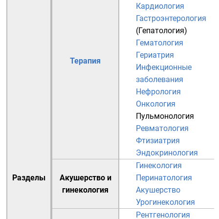
Кардиология
Гастроэнтерология
(
Гепатология
)
Гематология
Гериатрия
Терапия
Инфекционные
заболевания
Нефрология
Онкология
Пульмонология
Ревматология
Фтизиатрия
Эндокринология
Гинекология
Разделы
Акушерство и
Перинатология
гинекология
Акушерство
Урогинекология
Рентгенология