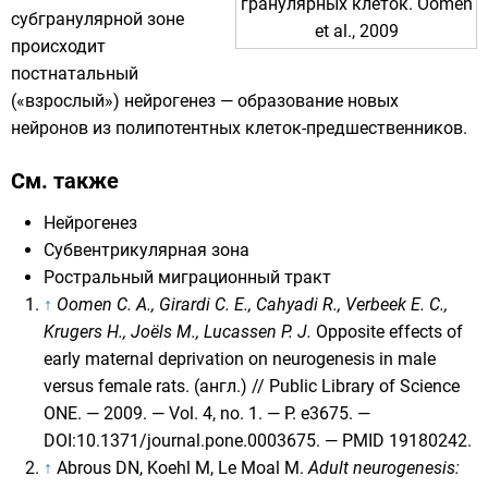
гранулярных клеток. Oomen
субгранулярной зоне
et al., 2009
происходит
постнатальный
(«взрослый»)
нейрогенез
— образование новых
нейронов из полипотентных клеток-предшественников.
См. также
Нейрогенез
Субвентрикулярная зона
Ростральный миграционный тракт
↑
Oomen C. A.
,
Girardi C. E.
,
Cahyadi R.
,
Verbeek E. C.
,
Krugers H.
,
Joëls M.
,
Lucassen P. J.
Opposite effects of
early maternal deprivation on neurogenesis in male
versus female rats.
(англ.)
// Public Library of Science
ONE. — 2009. — Vol. 4,
no. 1
. — P. e3675. —
DOI
:
10.1371/journal.pone.0003675
. —
PMID 19180242
.
↑
Abrous DN, Koehl M, Le Moal M.
Adult neurogenesis: