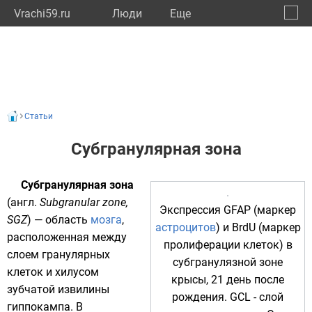
Vrachi59.ru
Люди
Eще
🔔
Пермс
🔍
Статьи
Субгранулярная зона
Субгранулярная зона
(
англ.
Subgranular zone,
Экспрессия
GFAP
(маркер
SGZ
) — область
мозга
,
астроцитов
) и
BrdU
(маркер
расположенная между
пролиферации клеток) в
слоем
гранулярных
субгранулязной зоне
клеток
и хилусом
крысы, 21 день после
зубчатой извилины
рождения. GCL - слой
гиппокампа
. В