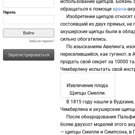
использование щипцов. Боязнь 
обращаться к помощи
врача
-ак
Изобретение щипцов относят
состоявший из двух прямых, не
акушерские щипцы были в облад
сильно обогатились.
Забыли пароль?
По изысканиям Авелинга, из
переселившийся, как
гугенот
, в
Зарегистрироваться
продать свой секрет за 10000
та
Чемберлену испытать свой инстр
Извлечение плода.
Щипцы Смелли.
В
1815 году
нашли в Вудхаме,
Чемберлена и акушерские щипц
После обнародования Пальфин
более двухсот моделей этого ак
— щипцы
Смелли
и Симпсона, в