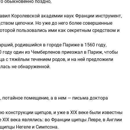
то обыкновенно поздно,
тавил
Королевской академии наук Франции
инструмент,
дством цепочки. Но уже до него более совершенные
которой пользовались ими как секретным средством и
тарший
, родившийся в городе
Париже
в
1560 году
,
0 году
один из Чемберленов приезжал в Париж, чтобы
ица с тяжёлым течением родов, и на ней предложили
алась не обнаруженной.
 потайное помещение, а в нем — письма доктора
ю конструкции щипцов, и уже в
XIX веке
были известны
 XIX века являлись: во
Франции
щипцы Левре, в Англии
щипцы Негеле и Симпсона.