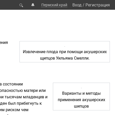
🔔
Вход
/
Регистрация
Пермский край
🔍
ения
Извлечение плода при помощи акушерских
щипцов
Уильяма Смелли
.
в состоянии
т опасностью
матери
или
Варианты и методы
ни тысячам младенцев и
применения акушерских
ден был прибегнуть к
шипцов
шим риском чем