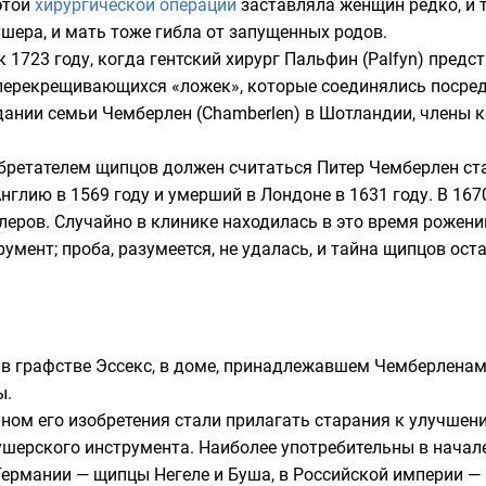
этой
хирургической операции
заставляла
женщин
редко, и 
ушера, и мать тоже гибла от запущенных родов.
 к
1723 году
, когда гентский хирург Пальфин (Palfyn) предс
 перекрещивающихся «
ложек
», которые соединялись посре
ании семьи Чемберлен (Chamberlen) в
Шотландии
, члены 
обретателем щипцов должен считаться
Питер Чемберлен с
Англию
в
1569 году
и умерший в
Лондоне
в
1631 году
. В
167
леров
. Случайно в клинике находилась в это время рожен
умент; проба, разумеется, не удалась, и тайна щипцов ост
 в графстве
Эссекс
, в доме, принадлежавшем Чемберленам,
ы.
ом его изобретения стали прилагать старания к улучшени
ушерского инструмента. Наиболее употребительны в начале
Германии
— щипцы Негеле и Буша, в
Российской империи
— 