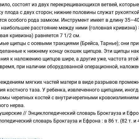
вило, состоят из двух перекрещивающихся ветвей, которы
 плода с двух сторон; нижние половины служат рукояткой,
ся особого рода замком. Инструмент имеет в длину 35—4
 наибольшее расстояние между ними (головная кривизна) 
вая кривизна) равняется 7 1/2 см.
ые щипцы с осевыми тракциями (Брейса, Тарнье); они прим
деланные к нижнему концу окошек щипцов. Эти щипцы нак
ния к наложению щипцов шире, а другие уже, частота этой
 время, при наличии оборудованной операционной, нало
реждениям мягких частей матери в виде разрывов промеж
ия костного таза. У ребенка, извлеченного щипцами, ино
ломы черепных костей с внутричерепными кровоизлияниям
вого нерва
.
ушерские
//
Энциклопедический словарь Брокгауза и Ефро
лопедический словарь Брокгауза и Ефрона
: в 86 т. (82 т. и