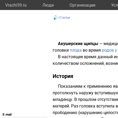
Vrachi59.ru
Люди
Организации
Усл
Статьи
Акушерские щипцы
—
медици
головки
плода
во время
родов у
В настоящее время данный и
количеством осложнений, возни
История
Показанием к применению явл
протолкнуть наружу вступившу
младенцу
. В прошлом отсутстви
матерей. Раз головка вступила 
прободению (нарушению целостн