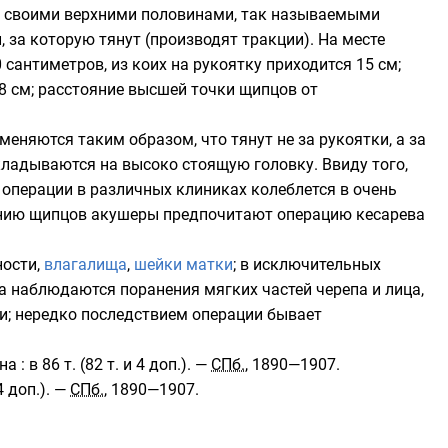
е своими верхними половинами, так называемыми
 за которую тянут (производят тракции). На месте
0
сантиметров
, из коих на рукоятку приходится 15 см;
8 см; расстояние высшей точки щипцов от
еняются таким образом, что тянут не за рукоятки, а за
ладываются на высоко стоящую головку. Ввиду того,
 операции в различных клиниках колеблется в очень
жению щипцов акушеры предпочитают операцию кесарева
ности,
влагалища
,
шейки матки
; в исключительных
гда наблюдаются поранения мягких частей
черепа
и
лица
,
и; нередко последствием операции бывает
на
: в 86 т. (82 т. и 4 доп.). —
СПб.
, 1890—1907.
 4 доп.). —
СПб.
, 1890—1907.