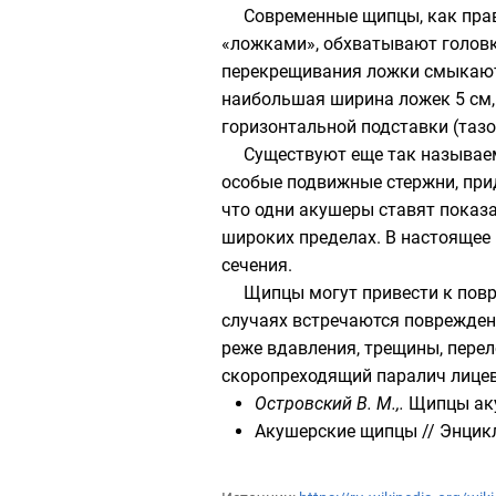
Современные щипцы, как пра
«ложками», обхватывают головку
перекрещивания ложки смыкают
наибольшая ширина ложек 5 см,
горизонтальной подставки (тазо
Существуют еще так называем
особые подвижные стержни, при
что одни акушеры ставят показа
широких пределах. В настоящее
сечения.
Щипцы могут привести к пов
случаях встречаются поврежден
реже вдавления, трещины, пере
скоропреходящий паралич
лице
Островский В. М.
,.
Щипцы ак
Акушерские щипцы
//
Энцик