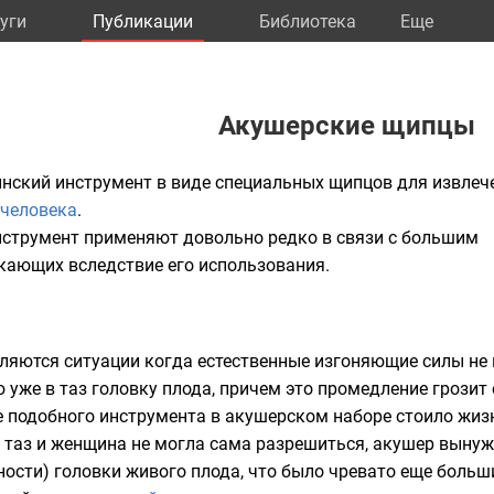
уги
Публикации
Библиотека
Eще
Акушерские щипцы
нский инструмент
в виде специальных
щипцов
для извлеч
 человека
.
нструмент применяют довольно редко в связи с большим
кающих вследствие его использования.
яются ситуации когда естественные изгоняющие силы не 
ю уже в
таз
головку плода, причем это промедление грози
е подобного
инструмента
в
акушерском
наборе стоило жиз
в таз и женщина не могла сама разрешиться, акушер вынуж
ости) головки живого плода, что было чревато еще боль