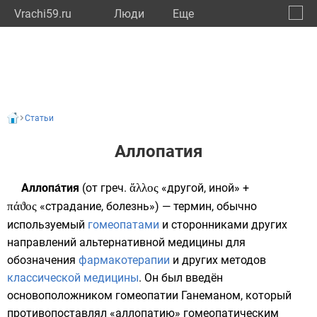
Vrachi59.ru
Люди
Eще
🔔
Пермс
🔍
Статьи
Аллопатия
Аллопа́тия
(от
греч.
ἄλλος
«другой, иной» +
πάϑος
«страдание, болезнь») — термин, обычно
используемый
гомеопатами
и сторонниками других
направлений
альтернативной медицины
для
обозначения
фармакотерапии
и других методов
классической медицины
. Он был введён
основоположником гомеопатии
Ганеманом
, который
противопоставлял «аллопатию» гомеопатическим