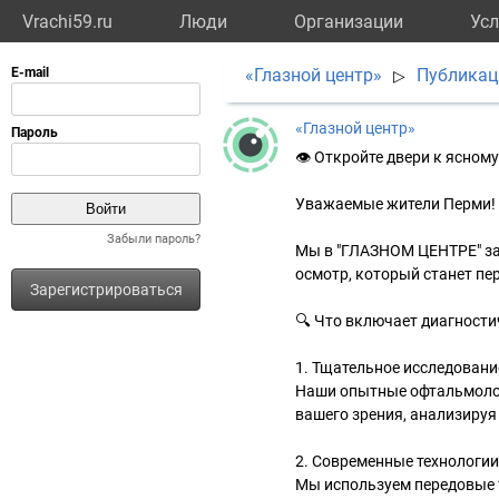
Vrachi59.ru
Люди
Организации
Усл
«Глазной центр»
Публикац
▷
«Глазной центр»
👁 Откройте двери к ясном
Уважаемые жители Перми!
Забыли пароль?
Мы в "ГЛАЗНОМ ЦЕНТРЕ" за
осмотр, который станет пе
Зарегистрироваться
🔍 Что включает диагности
1. Тщательное исследовани
Наши опытные офтальмолог
вашего зрения, анализируя
2. Современные технологии
Мы используем передовые т