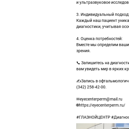
и ультразвуковое исследова
3. Индивидуальный подход
Каждый наш пациент уника
диагностики, учитывая осо
4. Оценка потребностей:
Вместе мы определим ваши
зрения.
📞 Запишитесь на диагност
вам увидеть мир в ярких кр
✍Запись в офтальмологиче
(342) 258-42-00.
✉eyecenterperm@mail.ru
🌐https://eyecenterperm.ru/
#ГЛАЗНОЙЦЕНТР #Диагнос