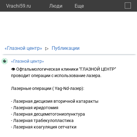
Vrachi59.ru
Люди
Eще
🔔
Пермс
🔍
«Глазной центр»
Публикации
▷
«Глазной центр»
👁 Офтальмологическая клиники "ГЛАЗНОЙ ЦЕНТР"
проводит операции с использование лазера.
Лазерные операции ( Yag-Nd-лазер):
- Лазерная дисцизия вторичной катаракты
- Лазерная иридотомия
- Лазерная десцеметогониопунктура
- Лазерная трабекулопластика
- Лазерная коагуляция сетчатки