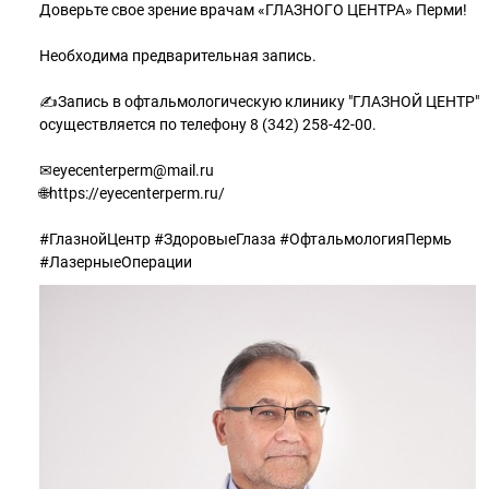
Доверьте свое зрение врачам «ГЛАЗНОГО ЦЕНТРА» Перми!
Необходима предварительная запись.
✍Запись в офтальмологическую клинику "ГЛАЗНОЙ ЦЕНТР"
осуществляется по телефону 8 (342) 258-42-00.
✉eyecenterperm@mail.ru
🌐https://eyecenterperm.ru/
#ГлазнойЦентр #ЗдоровыеГлаза #ОфтальмологияПермь
#ЛазерныеОперации