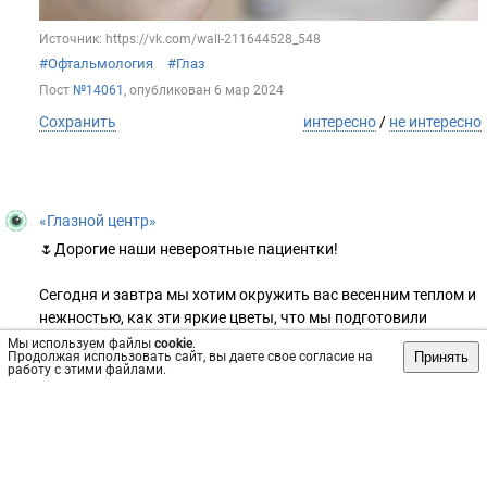
Источник: https://vk.com/wall-211644528_548
#Офтальмология
#Глаз
Пост
№14061
, опубликован
6 мар 2024
Сохранить
интересно
/
не интересно
«Глазной центр»
🌷Дорогие наши невероятные пациентки!
Сегодня и завтра мы хотим окружить вас весенним теплом и
нежностью, как эти яркие цветы, что мы подготовили
специально для вас!
Мы используем файлы
cookie
.
Принять
Продолжая использовать сайт, вы даете свое согласие на
работу с этими файлами.
В этот волшебный Женский День, клиника "ГЛАЗНОЙ ЦЕНТР"
решила подарить вам нечто особенное – красивые весенние
цветы, символизирующие вашу удивительную красоту и
невероятную силу!