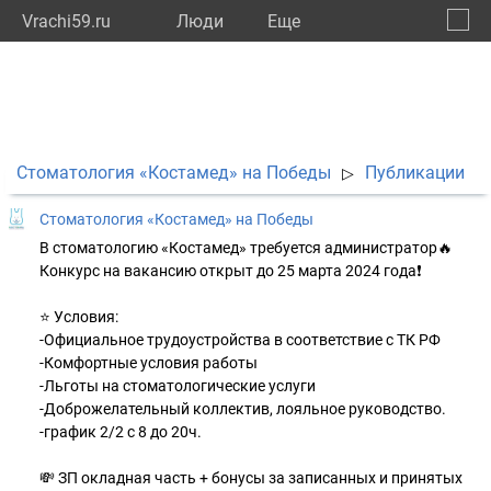
Vrachi59.ru
Люди
Eще
🔔
Пермс
🔍
Стоматология «Костамед» на Победы
Публикации
▷
Стоматология «Костамед» на Победы
В стоматологию «Костамед» требуется администратор🔥
Конкурс на вакансию открыт до 25 марта 2024 года❗
⠀
⭐ Условия:
-Официальное трудоустройства в соответствие с ТК РФ
-Комфортные условия работы
-Льготы на стоматологические услуги
-Доброжелательный коллектив, лояльное руководство.
-график 2/2 с 8 до 20ч.
💸 ЗП окладная часть + бонусы за записанных и принятых