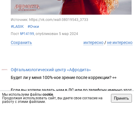
Источник: https://vk.com/wall-38019543_3733
#LASIK
#Очки
Пост
№14199
, опубликован
5 мар 2024
Сохранить
интересно
/
не интересно
Офтальмологический центр «Афродита»
Будет ли у меня 100%-ное зрение после коррекции? 👀
Если вы хотели задать нам в ЛС или по телефону именно этот
Мы используем файлы
cookie
.
вопрос, то сначала прочитайте пост 👇
Принять
Продолжая использовать сайт, вы даете свое согласие на
работу с этими файлами.
Добавим еще, что иногда формулировка этого же вопроса
может звучать так: «Даете ли вы гарантии, что после
операции зрение не ухудшится?».