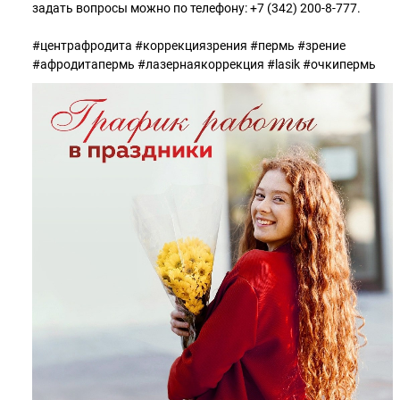
задать вопросы можно по телефону: +7 (342) 200-8-777.
#центрафродита #коррекциязрения #пермь #зрение
#афродитапермь #лазернаякоррекция #lasik #очкипермь