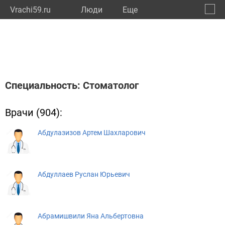
Vrachi59.ru
Люди
Eще
🔔
Пермс
🔍
Специальность: Стоматолог
Врачи (904):
Абдулазизов Артем Шахларович
Абдуллаев Руслан Юрьевич
Абрамишвили Яна Альбертовна