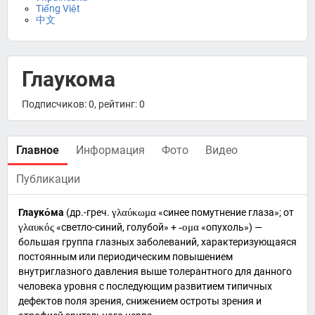
Tiếng Việt
中文
Глаукома
Подписчиков: 0, рейтинг: 0
Главное
Информация
Фото
Видео
Публикации
Глауко́ма
(
др.-греч.
γλαύκωμα
«синее помутнение глаза»; от
γλαυκός
«светло-синий, голубой» +
-ομα
«опухоль») —
большая группа глазных заболеваний, характеризующаяся
постоянным или периодическим повышением
внутриглазного давления выше толерантного для данного
человека уровня с последующим развитием типичных
дефектов поля зрения, снижением остроты зрения и