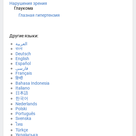
Нарушения зрения
Глаукома
Глазная гипертензия
Другие языки:
العربية
বাংলা
Deutsch
English
Español
فارسی
Français
हिन्दी
Bahasa Indonesia
Italiano
日本語
한국어
Nederlands
Polski
Português
Svenska
ไทย
Türkçe
Українська