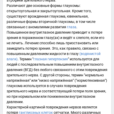
атрофией
зрительного нерва
.
Различают две основные формы глаукомы:
открытоугольная и закрытоугольная. Кроме того,
существуют врожденная глаукома, ювенильная,
различные формы вторичной глаукомы, в том числе
связанные с аномалиями развития
глаза
.
Повышенное внутриглазное давление приводит к потере
зрения в пораженном глазу(ах) и ведёт к слепоте, если его
не лечить. Лечение способно лишь приостановить или
замедлить потерю зрения. Это, как правило, связано с
повышенным давлением жидкости в глазу
(водянистой
влаги)
. Термин "
глазная гипертензия
" используется для
людей с последовательным повышением внутриглазного
давления (ВГД) без любого связанного с этим повреждения
зрительного нерва
. С другой стороны, термин "нормально
напряжённая" или "низко напряжённая" ("нормотензивная")
глаукома используется в случаях повреждения
зрительного нерва и соответствующей потери
поля зрения
,
но при нормальном или пониженном внутриглазном
давлении.
Характерной картиной повреждения нервов является
потеря
ганглиозных клеток
сетчатки. Много различных