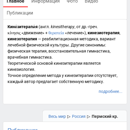
Главное
Информация
Фото
Видео
Публикации
Кине́зитерапи́я
(
англ.
kinesitherapy
, от
др.-греч.
κίνησις
«движение» +
θεραπεία
«лечение»),
кинезиотерапия
,
кинезотерапия
— реабилитационная методика, вариант
лечебной физической культуры
. Другие синонимы:
физическая терапия, восстановительная гимнастика,
врачебная гимнастика.
Теоретической основой кинезитерапии является
кинезиология
.
Точное определение метода у кинезитерапии отсутствует,
каждый автор предлагает собственную методику.
подробнее...
Весь мир
▷
Россия
▷
Пермский кр.