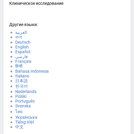
Клиническое исследование
Другие языки:
العربية
বাংলা
Deutsch
English
Español
فارسی
Français
हिन्दी
Bahasa Indonesia
Italiano
日本語
한국어
Nederlands
Polski
Português
Svenska
ไทย
Українська
Tiếng Việt
中文