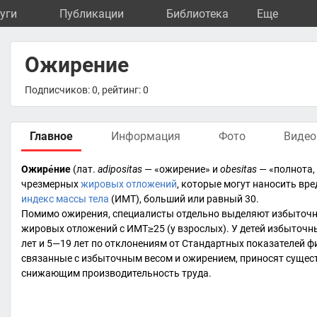
уги
Публикации
Библиотека
Eще
Ожирение
Подписчиков: 0, рейтинг: 0
Главное
Информация
Фото
Видео
Ожире́ние
(
лат.
adipositas
— «ожирение» и
obesitas
— «полнота,
чрезмерных
жировых отложений
, которые могут наносить вр
индекс массы тела
(ИМТ), больший или равный 30.
Помимо ожирения, специалисты отдельно выделяют избыточн
жировых отложений с ИМТ≥25 (у взрослых). У детей избыточн
лет и 5—19 лет по отклонениям от Стандартных показателей ф
связанные с избыточным весом и ожирением, приносят сущес
снижающим производительность труда.