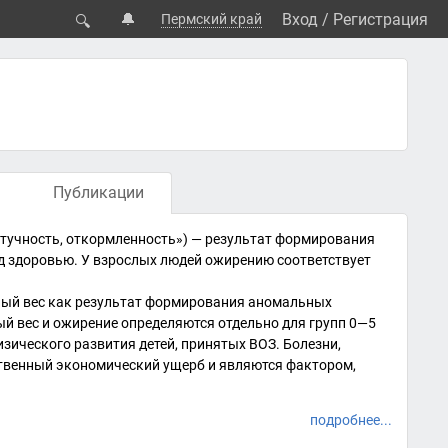
🔔
Вход
/
Регистрация
Пермский край
🔍
Публикации
 тучность, откормленность») — результат формирования
ед здоровью. У взрослых людей ожирению соответствует
ый вес как результат формирования аномальных
ый вес и ожирение определяются отдельно для групп 0—5
изического развития детей, принятых ВОЗ. Болезни,
твенный экономический ущерб и являются фактором,
подробнее...