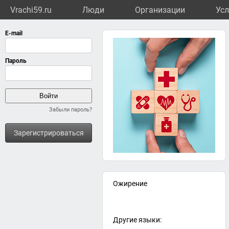
Vrachi59.ru
Люди
Организации
Усл
Забыли пароль?
Зарегистрироваться
Ожирение
Другие языки: