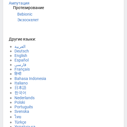
Ампутация
Протезирование
Bebionic
Экзоскелет
Другие языки:
العربية
Deutsch
English
Español
فارسی
Français
हिन्दी
Bahasa Indonesia
Italiano
日本語
한국어
Nederlands
Polski
Português
Svenska
ไทย
Türkçe
Українська