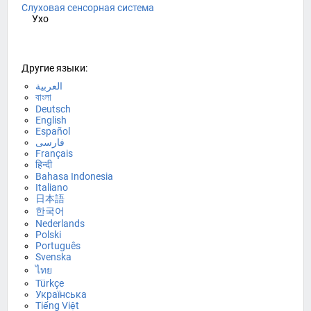
Слуховая сенсорная система
Ухо
Другие языки:
العربية
বাংলা
Deutsch
English
Español
فارسی
Français
हिन्दी
Bahasa Indonesia
Italiano
日本語
한국어
Nederlands
Polski
Português
Svenska
ไทย
Türkçe
Українська
Tiếng Việt