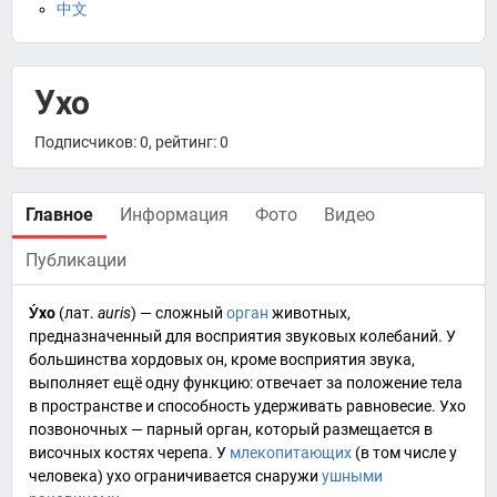
中文
Ухо
Подписчиков: 0, рейтинг: 0
Главное
Информация
Фото
Видео
Публикации
У́хо
(
лат.
auris
) — сложный
орган
животных
,
предназначенный для восприятия звуковых колебаний. У
большинства
хордовых
он, кроме восприятия звука,
выполняет ещё одну функцию: отвечает за положение тела
в пространстве и способность удерживать равновесие. Ухо
позвоночных — парный орган, который размещается в
височных костях
черепа
. У
млекопитающих
(в том числе у
человека) ухо ограничивается снаружи
ушными