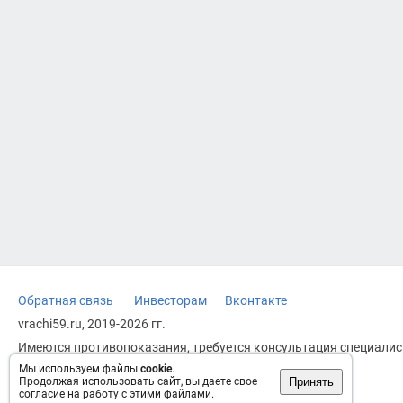
Обратная связь
Инвесторам
Вконтакте
vrachi59.ru, 2019-2026 гг.
Имеются противопоказания, требуется консультация специалист
заменяет прием врача.
Мы используем файлы
cookie
.
Принять
Продолжая использовать сайт, вы даете свое
Возрастное ограничение: 18+
согласие на работу с этими файлами.