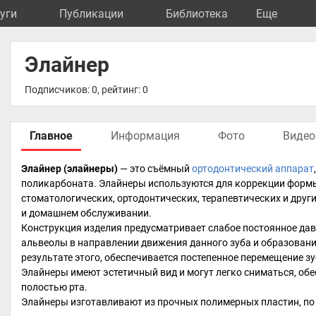
уги
Публикации
Библиотека
Eще
Элайнер
Подписчиков: 0, рейтинг: 0
Главное
Информация
Фото
Видео
Элайнер (элайнеры)
— это съёмный
ортодонтический аппарат
поликарбоната
. Элайнеры используются для коррекции формы
стоматологических, ортодонтических, терапевтических и други
и домашнем обслуживании.
Конструкция изделия предусматривает слабое постоянное дав
альвеолы в направлении движения данного зуба и образовани
результате этого, обеспечивается постепенное перемещение зу
Элайнеры имеют эстетичный вид и могут легко сниматься, обе
полостью рта.
Элайнеры изготавливают из прочных полимерных пластин, по