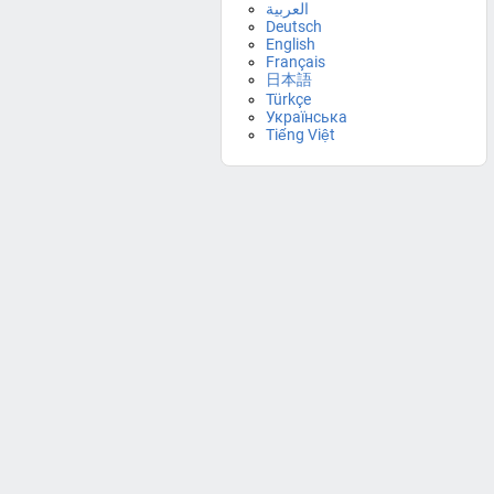
العربية
Deutsch
English
Français
日本語
Türkçe
Українська
Tiếng Việt