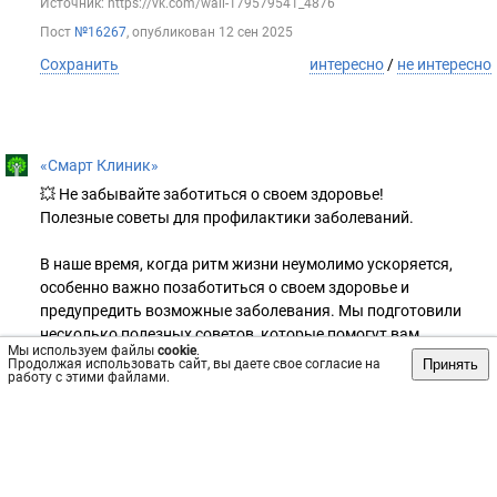
Источник: https://vk.com/wall-179579541_4876
Пост
№16267
, опубликован
12 сен 2025
Сохранить
интересно
/
не интересно
«Смарт Клиник»
💥 Не забывайте заботиться о своем здоровье!
Полезные советы для профилактики заболеваний.
В наше время, когда ритм жизни неумолимо ускоряется,
особенно важно позаботиться о своем здоровье и
предупредить возможные заболевания. Мы подготовили
несколько полезных советов, которые помогут вам
Мы используем файлы
cookie
.
поддерживать свое самочувствие на высоком уровне.
Принять
Продолжая использовать сайт, вы даете свое согласие на
работу с этими файлами.
✅ Совет 1: Правильное питание - залог здоровья. Включайте
в свой рацион пищу, богатую витаминами и
микроэлементами. Кроме того, ограничьте потребление
жирной и высококалорийной пищи, а также снизьте