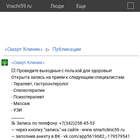
Vrachi59.ru
Люди
Eще
🔔
Пермс
🔍
«Смарт Клиник»
Публикации
▷
«Смарт Клиник»
💥 Проведите выходные с пользой для здоровья!
Открыта запись на прием к следующим специалистам:
- Терапевт, гастроэнтеролог
- Спелеотерапия
- Психотерапевт
- Массаж
- УЗИ
_______
📝 Запись по телефону: +7(342)258-45-53
— через кнопку "запись" на сайте - www.smartclinic59.ru
— заполнив анкету в ВК - vk.com/app5619682_-179579541