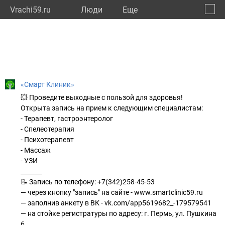
Vrachi59.ru
Люди
Eще
🔔
Пермс
🔍
«Смарт Клиник»
💥 Проведите выходные с пользой для здоровья!
Открыта запись на прием к следующим специалистам:
- Терапевт, гастроэнтеролог
- Спелеотерапия
- Психотерапевт
- Массаж
- УЗИ
_______
📝 Запись по телефону: +7(342)258-45-53
— через кнопку "запись" на сайте - www.smartclinic59.ru
— заполнив анкету в ВК - vk.com/app5619682_-179579541
— на стойке регистратуры по адресу: г. Пермь, ул. Пушкина
6