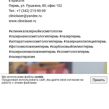
к красоте.
Пермь, ул. Пушкина, 80; офис 102
Тел.: +7 (342) 215-90-09
cliniclaser@yandex.ru
www.cliniclaser.ru
#клиникалазернойкосметологии
#лазернаякосметологияпермь #лазерпермь
#аппаратнаякосметологияпермь #лазернаяэпиляцияпермь
#фотоомоложениепермь #карбоновыйпилингпермь
#лазерноеомоложениепермь #косметологипермь
#лазеротерапия
Мы используем файлы
cookie
.
Принять
Продолжая использовать сайт, вы даете свое согласие на
работу с этими файлами.