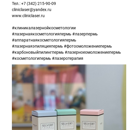
Тел.: +7 (342) 215-90-09
cliniclaser@yandex.ru
www.cliniclaser.ru
#клиникалазернойкосметологии
#лазернаякосметологияпермь #лазерпермь
#аппаратнаякосметологияпермь
#лазернаяэпиляцияпермь #фотоомоложениепермь
#карбоновыйпилингпермь #лазерноеомоложениепермь
#косметологипермь #лазеротерапия