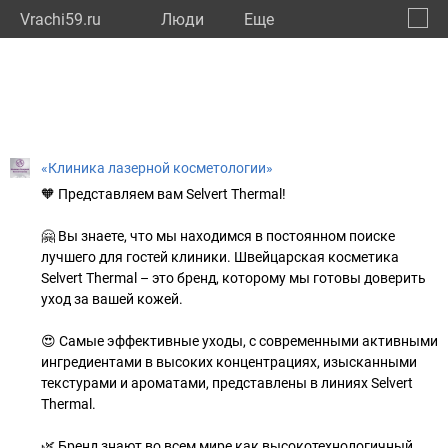
Vrachi59.ru
Люди
Eще
🔔
Пермс
🔍
«Клиника лазерной косметологии»
🧡 Представляем вам Selvert Thermal!
🤗 Вы знаете, что мы находимся в постоянном поиске
лучшего для гостей клиники. Швейцарская косметика
Selvert Thermal – это бренд, которому мы готовы доверить
уход за вашей кожей.
😍 Самые эффективные уходы, с современными активными
ингредиентами в высоких концентрациях, изысканными
текстурами и ароматами, представлены в линиях Selvert
Thermal.
🌿 Бренд знают во всем мире как высокотехнологичный,