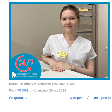
Источник: https://vk.com/wall-12827056_40646
Пост
№16068
, опубликован
20 окт 2024
Сохранить
интересно
/
не интересно