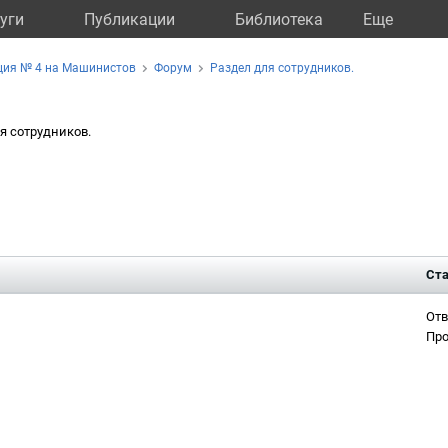
уги
Публикации
Библиотека
Eще
ция № 4 на Машинистов
Форум
Раздел для сотрудников.
я сотрудников.
Ста
Отв
Про