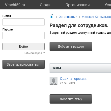
Vrachi59.ru
Люди
Организации
Усл
Организации
Женская Консульта
Раздел для сотрудников.
Закрытый раздел, доступный только дл
Добавить раздел
Забыли пароль?
Зарегистрироваться
Темы
Ординаторская.
27 сен 2019
Добавить тему