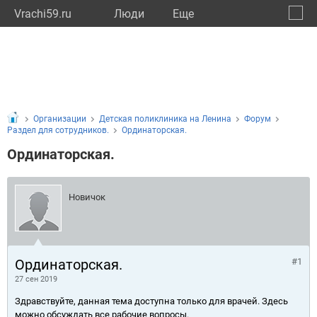
Vrachi59.ru
Люди
Eще
🔔
Пермс
🔍
Организации
Детская поликлиника на Ленина
Форум
Раздел для сотрудников.
Ординаторская.
Ординаторская.
Новичок
Ординаторская.
#1
27 сен 2019
Здравствуйте, данная тема доступна только для врачей. Здесь
можно обсуждать все рабочие вопросы.