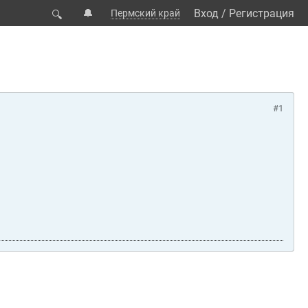
🔔
Вход
/
Регистрация
Пермский край
🔍
#1