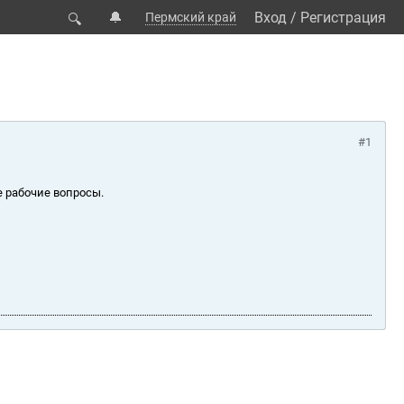
🔔
Вход
/
Регистрация
Пермский край
🔍
#1
е рабочие вопросы.