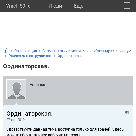
Vrachi59.ru
Люди
Eще
🔔
Пермс
🔍
Организации
Стоматологическая клиника «Олеандра»
Форум
Раздел для сотрудников.
Ординаторская.
Ординаторская.
Новичок
Ординаторская.
#1
27 сен 2019
Здравствуйте, данная тема доступна только для врачей. Здесь
можно обсуждать все рабочие вопросы.