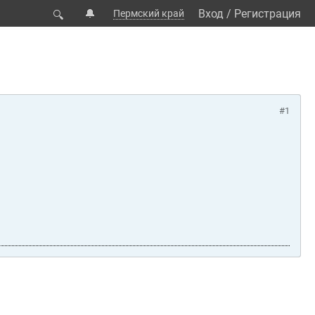
🔔
Вход
/
Регистрация
Пермский край
🔍
#1