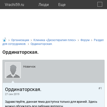
Vrachi59.ru
Люди
Eще
🔔
Пермс
🔍
Организации
Клиника «Дискотерапия плюс»
Форум
Раздел
для сотрудников.
Ординаторская.
Ординаторская.
Новичок
Ординаторская.
#1
27 сен 2019
Здравствуйте, данная тема доступна только для врачей. Здесь
можно обсуждать все рабочие вопросы.