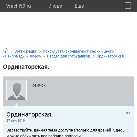
Vrachi59.ru
Люди
Eще
🔔
Пермс
🔍
Организации
Консультативно-диагностический центр
«Нейромед»
Форум
Раздел для сотрудников.
Ординаторская.
Ординаторская.
Новичок
Ординаторская.
#1
27 сен 2019
Здравствуйте, данная тема доступна только для врачей. Здесь
можно обсуждать все рабочие вопросы.