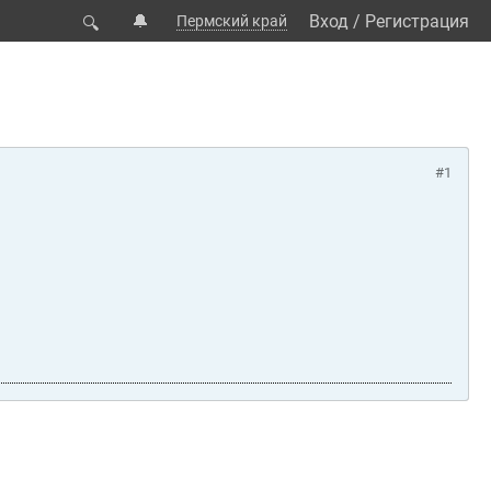
🔔
Вход
/
Регистрация
Пермский край
🔍
#1