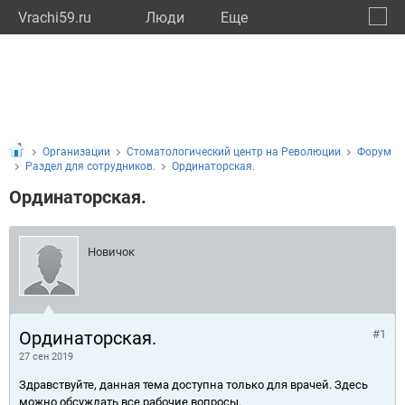
Vrachi59.ru
Люди
Eще
🔔
Пермс
🔍
Организации
Стоматологический центр на Революции
Форум
Раздел для сотрудников.
Ординаторская.
Ординаторская.
Новичок
Ординаторская.
#1
27 сен 2019
Здравствуйте, данная тема доступна только для врачей. Здесь
можно обсуждать все рабочие вопросы.