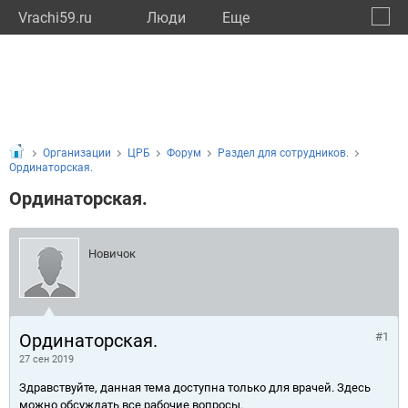
Vrachi59.ru
Люди
Eще
🔔
Пермс
🔍
Организации
ЦРБ
Форум
Раздел для сотрудников.
Ординаторская.
Ординаторская.
Новичок
Ординаторская.
#1
27 сен 2019
Здравствуйте, данная тема доступна только для врачей. Здесь
можно обсуждать все рабочие вопросы.