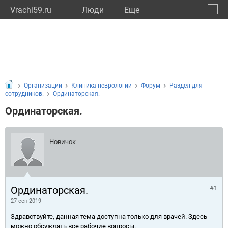
Vrachi59.ru
Люди
Eще
🔔
Пермс
🔍
Организации
Клиника неврологии
Форум
Раздел для
сотрудников.
Ординаторская.
Ординаторская.
Новичок
Ординаторская.
#1
27 сен 2019
Здравствуйте, данная тема доступна только для врачей. Здесь
можно обсуждать все рабочие вопросы.