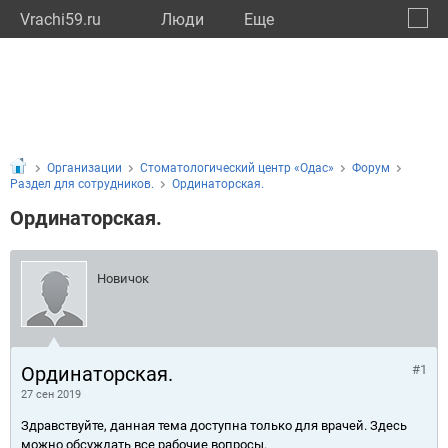
Vrachi59.ru
Люди
Eще
🔔
Пермс
🔍
Организации
Стоматологический центр «Одас»
Форум
Раздел для сотрудников.
Ординаторская.
Ординаторская.
Новичок
Ординаторская.
#1
27 сен 2019
Здравствуйте, данная тема доступна только для врачей. Здесь
можно обсуждать все рабочие вопросы.