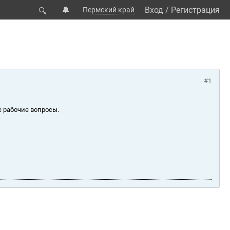
🔔
Вход
/
Регистрация
Пермский край
🔍
#1
е рабочие вопросы.